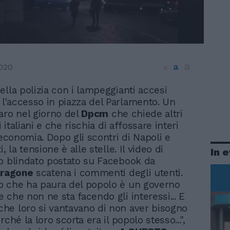
a
a
2020
a
della polizia con i lampeggianti accesi
l'accesso in piazza del Parlamento. Un
aro nel giorno del
Dpcm
che chiede altri
i italiani e che rischia di affossare interi
'economia. Dopo gli scontri di Napoli e
, la tensione è alle stelle. Il video di
In 
o blindato postato su Facebook da
aragone
scatena i commenti degli utenti.
o che ha paura del popolo è un governo
 che non ne sta facendo gli interessi... E
e loro si vantavano di non aver bisogno
rché la loro scorta era il popolo stesso...",