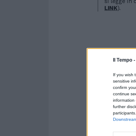
si legge in 
LINK
).
Il Tempo 
If you wish 
sensitive in
confirm you
continue se
information 
further disc
participants
Downstream 