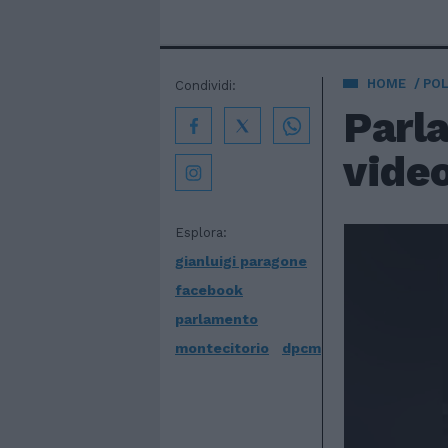
HOME
POL
Condividi:
Parla
video
Esplora:
gianluigi paragone
facebook
parlamento
montecitorio
dpcm