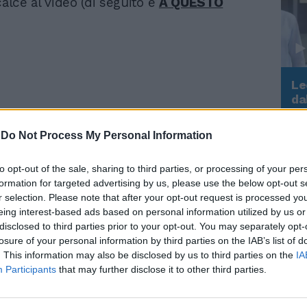
calce al video (di seguito e
A QUESTO
Le
da
Rudy Giuliani a Come States?
Le
Trump, Meloni e la strategia
-
Do Not Process My Personal Information
americana
to opt-out of the sale, sharing to third parties, or processing of your per
formation for targeted advertising by us, please use the below opt-out s
r selection. Please note that after your opt-out request is processed y
eing interest-based ads based on personal information utilized by us or
disclosed to third parties prior to your opt-out. You may separately opt-
losure of your personal information by third parties on the IAB’s list of
. This information may also be disclosed by us to third parties on the
IA
Participants
that may further disclose it to other third parties.