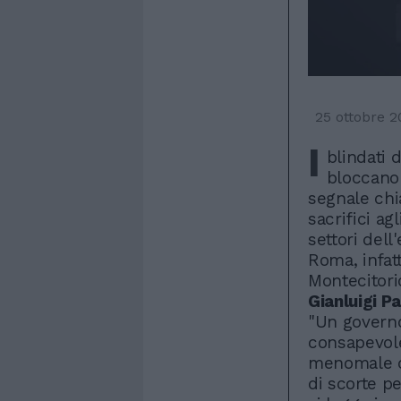
25 ottobre 
I
blindati 
bloccano 
segnale chi
sacrifici agl
settori dell
Roma, infatti
Montecitori
Gianluigi P
"Un govern
consapevole
menomale ch
di scorte pe