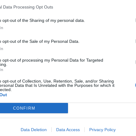
l Data Processing Opt Outs
o opt-out of the Sharing of my personal data.
In
o opt-out of the Sale of my Personal Data.
In
a significa che le decisioni prese sono in
to opt-out of processing my Personal Data for Targeted
n i bisogni dei cittadini....
Il popolo inizia
ing.
ame
.... anche fame di giustizia, di serietà, di
In
tà dello stesso stato"; "Chi ha la
o opt-out of Collection, Use, Retention, Sale, and/or Sharing
lita non si comporta come sti politicanti",
ersonal Data that Is Unrelated with the Purposes for which it
 dei commenti che si leggono sulla pagina
lected.
Out
. Una situazione che rischia di diventare
n la politica asserragliata nel palazzo.
CONFIRM
Data Deletion
Data Access
Privacy Policy