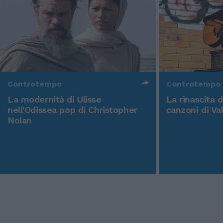
Controtempo
Controtempo
La modernità di Ulisse
La rinascita 
nell'Odissea pop di Christopher
canzoni di Va
Nolan