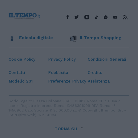
Edicola digitale
Il Tempo Shopping
Cookie Policy
Privacy Policy
Condizioni Generali
Contatti
Pubblicità
Credits
Modello 231
Preferenze Privacy
Assistenza
Sede legale: Piazza Colonna, 366 - 00187 Roma CF e P. Iva e
Iscriz. Registro Imprese Roma: 13486391009 REA Roma n°
1450962 Cap. Sociale € 25.000,00 i.v. © Copyright IlTempo. Srl -
ISSN (sito web): 1721-4084
TORNA SU