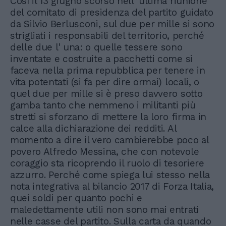
Così il 13 giugno scorso nell' ultima riunione
del comitato di presidenza del partito guidato
da Silvio Berlusconi, sul due per mille si sono
strigliati i responsabili del territorio, perché
delle due l' una: o quelle tessere sono
inventate e costruite a pacchetti come si
faceva nella prima repubblica per tenere in
vita potentati (si fa per dire ormai) locali, o
quel due per mille si è preso davvero sotto
gamba tanto che nemmeno i militanti più
stretti si sforzano di mettere la loro firma in
calce alla dichiarazione dei redditi. Al
momento a dire il vero cambierebbe poco al
povero Alfredo Messina, che con notevole
coraggio sta ricoprendo il ruolo di tesoriere
azzurro. Perché come spiega lui stesso nella
nota integrativa al bilancio 2017 di Forza Italia,
quei soldi per quanto pochi e
maledettamente utili non sono mai entrati
nelle casse del partito. Sulla carta da quando