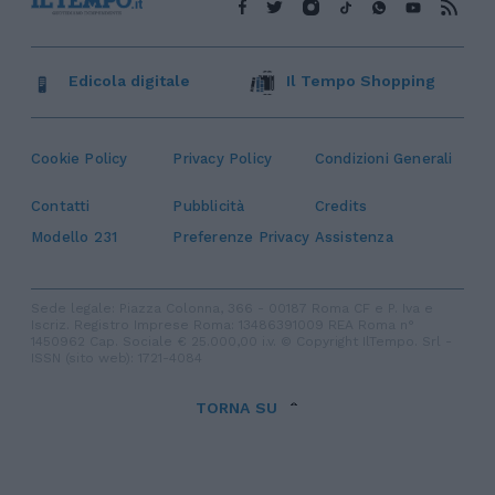
Edicola digitale
Il Tempo Shopping
Cookie Policy
Privacy Policy
Condizioni Generali
Contatti
Pubblicità
Credits
Modello 231
Preferenze Privacy
Assistenza
Sede legale: Piazza Colonna, 366 - 00187 Roma CF e P. Iva e
Iscriz. Registro Imprese Roma: 13486391009 REA Roma n°
1450962 Cap. Sociale € 25.000,00 i.v. © Copyright IlTempo. Srl -
ISSN (sito web): 1721-4084
TORNA SU