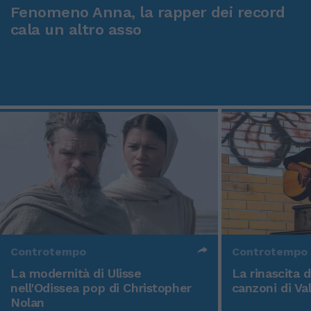
Fenomeno Anna, la rapper dei record
cala un altro asso
Controtempo
Controtempo
La modernità di Ulisse
La rinascita 
nell'Odissea pop di Christopher
canzoni di Va
Nolan