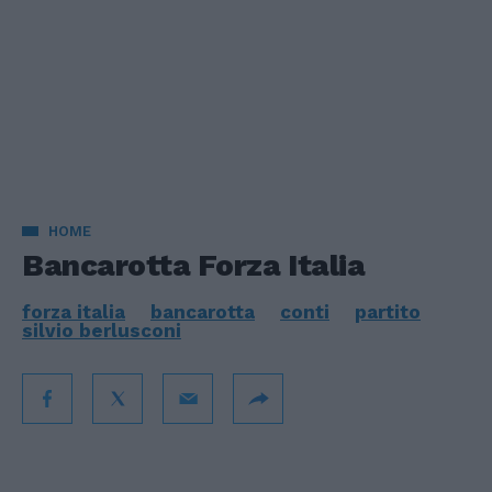
HOME
Bancarotta Forza Italia
forza italia
bancarotta
conti
partito
silvio berlusconi