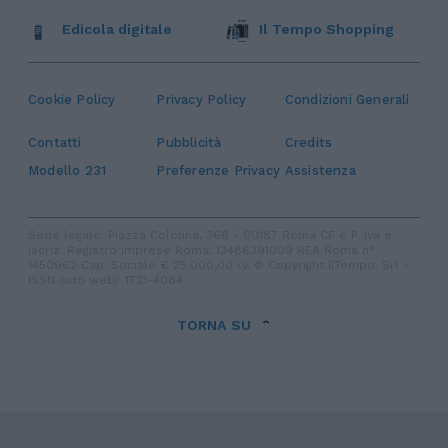
Edicola digitale
Il Tempo Shopping
Cookie Policy
Privacy Policy
Condizioni Generali
Contatti
Pubblicità
Credits
Modello 231
Preferenze Privacy
Assistenza
Sede legale: Piazza Colonna, 366 - 00187 Roma CF e P. Iva e
Iscriz. Registro Imprese Roma: 13486391009 REA Roma n°
1450962 Cap. Sociale € 25.000,00 i.v. © Copyright IlTempo. Srl -
ISSN (sito web): 1721-4084
TORNA SU