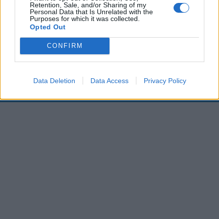
Retention, Sale, and/or Sharing of my
Personal Data that Is Unrelated with the
00:00
01:16
Purposes for which it was collected.
Opted Out
Leonardo Maria Del Vecchio dall'ex compagna
CONFIRM
in ospedale. Le dichiarazioni ai giornalisti
Data Deletion
Data Access
Privacy Policy