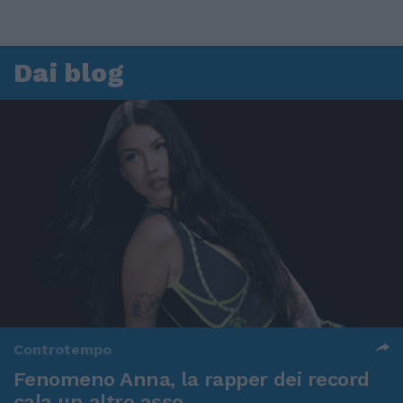
Dai blog
Controtempo
Fenomeno Anna, la rapper dei record
cala un altro asso