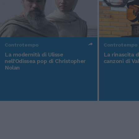
Controtempo
Controtempo
La modernità di Ulisse
La rinascita 
nell'Odissea pop di Christopher
canzoni di Va
Nolan