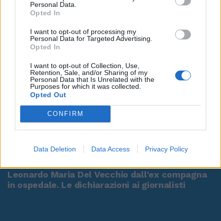
Personal Data.
Opted In
I want to opt-out of processing my
Personal Data for Targeted Advertising.
Opted In
I want to opt-out of Collection, Use,
Retention, Sale, and/or Sharing of my
Personal Data that Is Unrelated with the
Purposes for which it was collected.
Opted Out
CONFIRM
00:00
01:16
Data Deletion
Data Access
Privacy Policy
Leonardo Maria Del Vecchio dall'ex compagna
in ospedale. Le dichiarazioni ai giornalisti