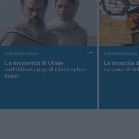
Controtempo
Controtempo
La modernità di Ulisse
La rinascita 
nell'Odissea pop di Christopher
canzoni di Va
Nolan