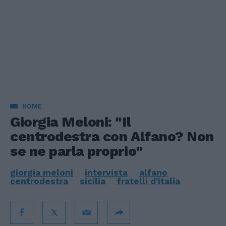
HOME
Giorgia Meloni: "Il
centrodestra con Alfano? Non
se ne parla proprio"
giorgia meloni
intervista
alfano
centrodestra
sicilia
fratelli d'italia