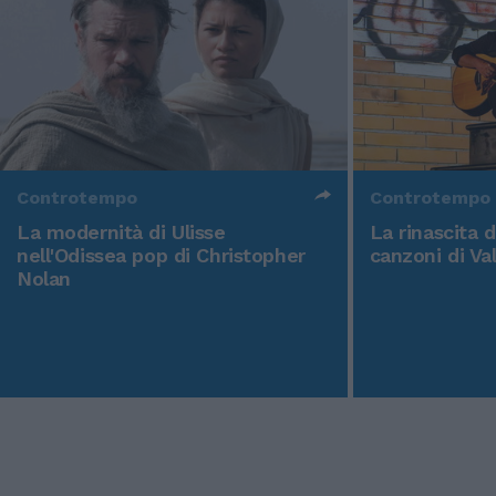
Controtempo
Controtempo
La modernità di Ulisse
La rinascita 
nell'Odissea pop di Christopher
canzoni di Va
Nolan