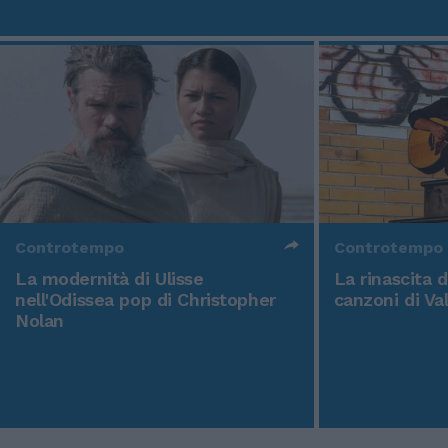
Controtempo
Controtempo
La modernità di Ulisse
La rinascita 
nell'Odissea pop di Christopher
canzoni di Va
Nolan