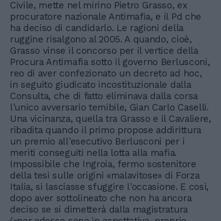
Civile, mette nel mirino Pietro Grasso, ex
procuratore nazionale Antimafia, e il Pd che
ha deciso di candidarlo. Le ragioni della
ruggine risalgono al 2005. A quando, cioè,
Grasso vinse il concorso per il vertice della
Procura Antimafia sotto il governo Berlusconi,
reo di aver confezionato un decreto ad hoc,
in seguito giudicato incostituzionale dalla
Consulta, che di fatto eliminava dalla corsa
l'unico avversario temibile, Gian Carlo Caselli.
Una vicinanza, quella tra Grasso e il Cavaliere,
ribadita quando il primo propose addirittura
un premio all'esecutivo Berlusconi per i
meriti conseguiti nella lotta alla mafia.
Impossibile che Ingroia, fermo sostenitore
della tesi sulle origini «malavitose» di Forza
Italia, si lasciasse sfuggire l'occasione. E così,
dopo aver sottolineato che non ha ancora
deciso se si dimetterà dalla magistratura
(«per adesso sono in aspettativa, proprio