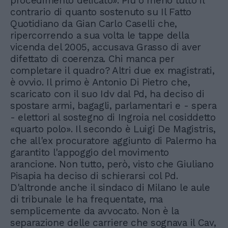
procedimento delicato». Più o meno tutto il
contrario di quanto sostenuto su Il Fatto
Quotidiano da Gian Carlo Caselli che,
ripercorrendo a sua volta le tappe della
vicenda del 2005, accusava Grasso di aver
difettato di coerenza. Chi manca per
completare il quadro? Altri due ex magistrati,
è ovvio. Il primo è Antonio Di Pietro che,
scaricato con il suo Idv dal Pd, ha deciso di
spostare armi, bagagli, parlamentari e - spera
- elettori al sostegno di Ingroia nel cosiddetto
«quarto polo». Il secondo è Luigi De Magistris,
che all'ex procuratore aggiunto di Palermo ha
garantito l'appoggio del movimento
arancione. Non tutto, però, visto che Giuliano
Pisapia ha deciso di schierarsi col Pd.
D'altronde anche il sindaco di Milano le aule
di tribunale le ha frequentate, ma
semplicemente da avvocato. Non è la
separazione delle carriere che sognava il Cav,