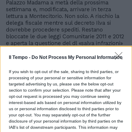
Palazzo Madama a metà della prossima
settimana e, modificata, arrivare in terza
lettura a Montecitorio. Non solo. A rischio la
delega fiscale mentre sul decreto Ilva si
dovrebbe procedere spediti. Restano
bloccate le due leggi Comunitarie 2011 e 2012
e aperta la questione del dl «salva infrazioni»
già varato dal Cdm. Un calendario che si
potrebbe concludere entro il 27-28 dicembre
Il Tempo -
Do Not Process My Personal Information
per poi proseguire con la gestione ordinaria,
che include anche i pareri obbligatori ma non
If you wish to opt-out of the sale, sharing to third parties, or
vincolati che le Camere devono dare sul
processing of your personal or sensitive information for
decreto che stabilisce l'incandidabilità dei
targeted advertising by us, please use the below opt-out
condannati.
section to confirm your selection. Please note that after your
opt-out request is processed you may continue seeing
interest-based ads based on personal information utilized by
us or personal information disclosed to third parties prior to
your opt-out. You may separately opt-out of the further
disclosure of your personal information by third parties on the
IAB’s list of downstream participants. This information may