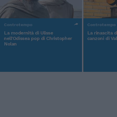
Controtempo
Controtempo
La modernità di Ulisse
La rinascita 
nell'Odissea pop di Christopher
canzoni di Va
Nolan