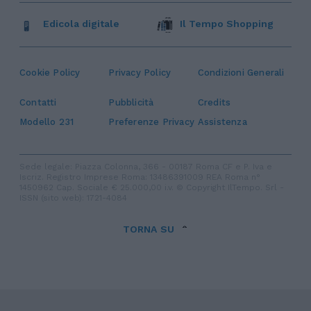
Edicola digitale
Il Tempo Shopping
Cookie Policy
Privacy Policy
Condizioni Generali
Contatti
Pubblicità
Credits
Modello 231
Preferenze Privacy
Assistenza
Sede legale: Piazza Colonna, 366 - 00187 Roma CF e P. Iva e
Iscriz. Registro Imprese Roma: 13486391009 REA Roma n°
1450962 Cap. Sociale € 25.000,00 i.v. © Copyright IlTempo. Srl -
ISSN (sito web): 1721-4084
TORNA SU