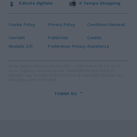
Edicola digitale
Il Tempo Shopping
Cookie Policy
Privacy Policy
Condizioni Generali
Contatti
Pubblicità
Credits
Modello 231
Preferenze Privacy
Assistenza
Sede legale: Piazza Colonna, 366 - 00187 Roma CF e P. Iva e
Iscriz. Registro Imprese Roma: 13486391009 REA Roma n°
1450962 Cap. Sociale € 25.000,00 i.v. © Copyright IlTempo. Srl -
ISSN (sito web): 1721-4084
TORNA SU