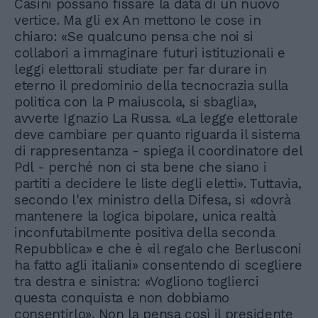
Casini possano fissare la data di un nuovo
vertice. Ma gli ex An mettono le cose in
chiaro: «Se qualcuno pensa che noi si
collabori a immaginare futuri istituzionali e
leggi elettorali studiate per far durare in
eterno il predominio della tecnocrazia sulla
politica con la P maiuscola, si sbaglia»,
avverte Ignazio La Russa. «La legge elettorale
deve cambiare per quanto riguarda il sistema
di rappresentanza - spiega il coordinatore del
Pdl - perché non ci sta bene che siano i
partiti a decidere le liste degli eletti». Tuttavia,
secondo l'ex ministro della Difesa, si «dovrà
mantenere la logica bipolare, unica realtà
inconfutabilmente positiva della seconda
Repubblica» e che è «il regalo che Berlusconi
ha fatto agli italiani» consentendo di scegliere
tra destra e sinistra: «Vogliono toglierci
questa conquista e non dobbiamo
consentirlo». Non la pensa così il presidente