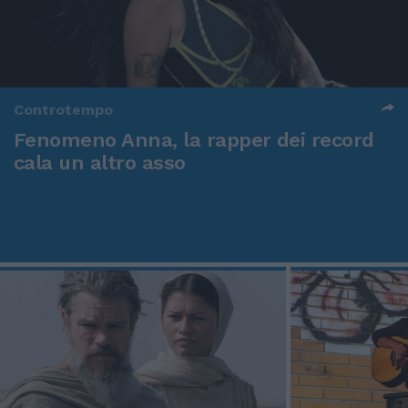
Controtempo
Fenomeno Anna, la rapper dei record
cala un altro asso