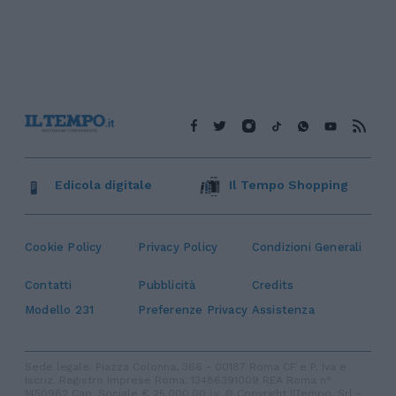
Edicola digitale
Il Tempo Shopping
Cookie Policy
Privacy Policy
Condizioni Generali
Contatti
Pubblicità
Credits
Modello 231
Preferenze Privacy
Assistenza
Sede legale: Piazza Colonna, 366 - 00187 Roma CF e P. Iva e
Iscriz. Registro Imprese Roma: 13486391009 REA Roma n°
1450962 Cap. Sociale € 25.000,00 i.v. © Copyright IlTempo. Srl -