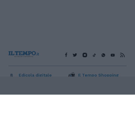
Edicola digitale
Il Tempo Shopping
Cookie Policy
Privacy Policy
Condizioni Generali
Contatti
Pubblicità
Credits
Modello 231
Preferenze Privacy
Assistenza