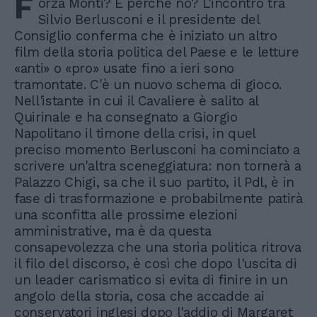
F
orza Monti? E perché no? L'incontro tra
Silvio Berlusconi e il presidente del
Consiglio conferma che è iniziato un altro
film della storia politica del Paese e le letture
«anti» o «pro» usate fino a ieri sono
tramontate. C'è un nuovo schema di gioco.
Nell'istante in cui il Cavaliere è salito al
Quirinale e ha consegnato a Giorgio
Napolitano il timone della crisi, in quel
preciso momento Berlusconi ha cominciato a
scrivere un'altra sceneggiatura: non tornerà a
Palazzo Chigi, sa che il suo partito, il Pdl, è in
fase di trasformazione e probabilmente patirà
una sconfitta alle prossime elezioni
amministrative, ma è da questa
consapevolezza che una storia politica ritrova
il filo del discorso, è così che dopo l'uscita di
un leader carismatico si evita di finire in un
angolo della storia, cosa che accadde ai
conservatori inglesi dopo l'addio di Margaret