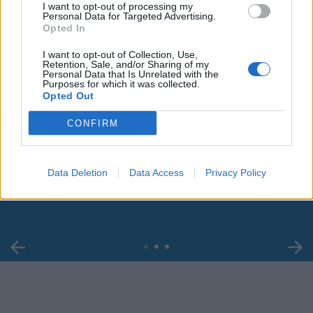
I want to opt-out of processing my
Personal Data for Targeted Advertising.
Opted In
I want to opt-out of Collection, Use,
Retention, Sale, and/or Sharing of my
Personal Data that Is Unrelated with the
Purposes for which it was collected.
Opted Out
CONFIRM
00:00
01:16
Leonardo Maria Del Vecchio dall'ex compagna
Data Deletion
Data Access
Privacy Policy
in ospedale. Le dichiarazioni ai giornalisti