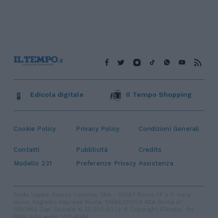
Edicola digitale
Il Tempo Shopping
Cookie Policy
Privacy Policy
Condizioni Generali
Contatti
Pubblicità
Credits
Modello 231
Preferenze Privacy
Assistenza
Sede legale: Piazza Colonna, 366 - 00187 Roma CF e P. Iva e
Iscriz. Registro Imprese Roma: 13486391009 REA Roma n°
1450962 Cap. Sociale € 25.000,00 i.v. © Copyright IlTempo. Srl -
ISSN (sito web): 1721-4084