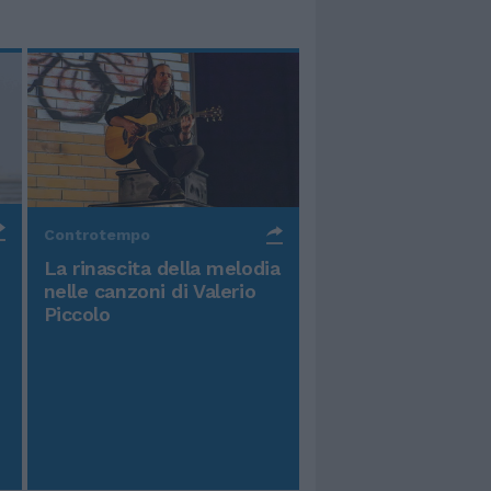
Controtempo
La rinascita della melodia
nelle canzoni di Valerio
Piccolo