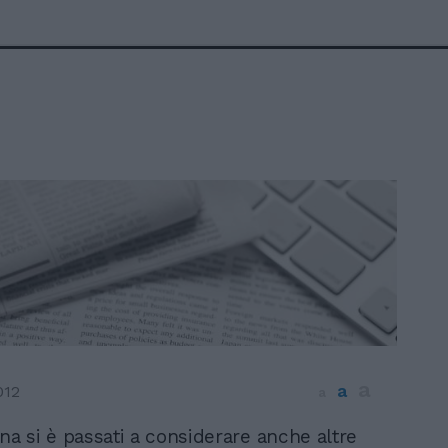
a
a
012
a
ina si è passati a considerare anche altre