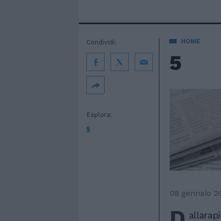
HOME
Condividi:
5
Esplora:
5
08 gennaio 2
D
allarap