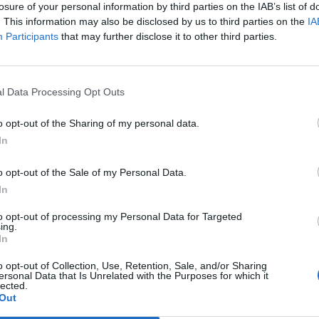
. I militari stanno coi piedi per terra ma
losure of your personal information by third parties on the IAB’s list of
no piste investigative. L'altra è quella di
. This information may also be disclosed by us to third parties on the
IA
giro di soldi nella "banca" dell'uomo: è
Participants
that may further disclose it to other third parties.
ma di persone che vantavano crediti o
Le
nirlo per denaro che non è mai arrivato a
da
e? Ipotesi.
Rudy Giuliani a Come States?
Le
l Data Processing Opt Outs
Trump, Meloni e la strategia
americana
o opt-out of the Sharing of my personal data.
In
o opt-out of the Sale of my Personal Data.
In
to opt-out of processing my Personal Data for Targeted
ing.
In
o opt-out of Collection, Use, Retention, Sale, and/or Sharing
ersonal Data that Is Unrelated with the Purposes for which it
lected.
Out