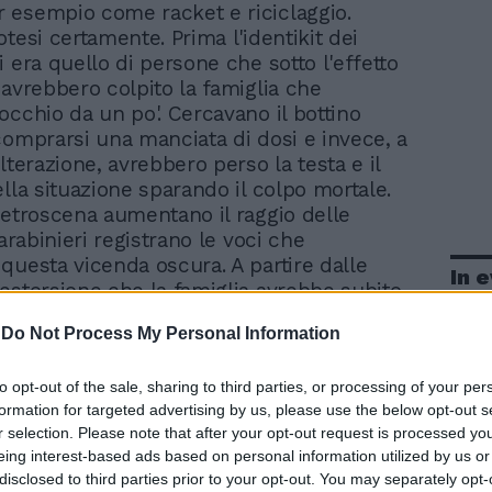
er esempio come racket e riciclaggio.
tesi certamente. Prima l'identikit dei
 era quello di persone che sotto l'effetto
 avrebbero colpito la famiglia che
occhio da un po'. Cercavano il bottino
comprarsi una manciata di dosi e invece, a
lterazione, avrebbero perso la testa e il
ella situazione sparando il colpo mortale.
retroscena aumentano il raggio delle
carabinieri registrano le voci che
questa vicenda oscura. A partire dalle
In 
estorsione che la famiglia avrebbe subito.
tolare di un money transfert in via
-
Do Not Process My Personal Information
i, come gestore del bar in via Tempesta. Lo
ieri amici e parenti. Lo ha rivelato il
to opt-out of the sale, sharing to third parties, or processing of your per
a il presidente onorario dell'associazione
formation for targeted advertising by us, please use the below opt-out s
arco Wong, riferendo di telefonate
r selection. Please note that after your opt-out request is processed y
 ad alcuni suoi connazionali commercianti
eing interest-based ads based on personal information utilized by us or
ttara: «Pagate il pizzo oppure farete la fine
disclosed to third parties prior to your opt-out. You may separately opt-