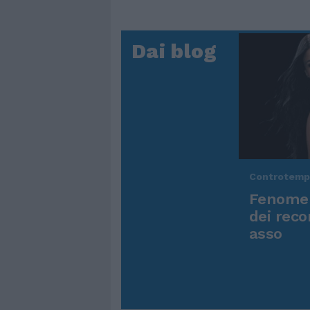
Dai blog
Controtem
Fenomen
dei reco
asso