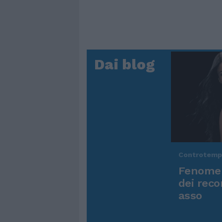
Dai blog
Controtem
Fenomen
dei reco
asso