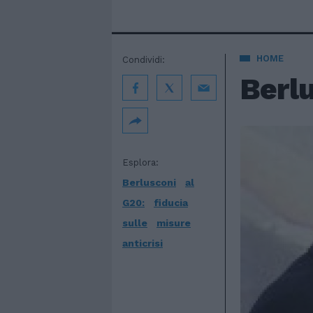
HOME
Condividi:
Berlu
Esplora:
Berlusconi
al
G20:
fiducia
sulle
misure
anticrisi