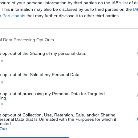
losure of your personal information by third parties on the IAB’s list of
orevole. Berlusconi ha riconosciuto
. This information may also be disclosed by us to third parties on the
IA
20 Grandi il problema del debito, ma ha
Participants
that may further disclose it to other third parties.
o come l'Italia lo abbia sempre onorato e
Le
gli impegni assunti con la Ue e in sede
da
ale, e come la ricchezza patrimoniale
Rudy Giuliani a Come States?
Le
l Data Processing Opt Outs
ie sia un multiplo dello stock del debito.
Trump, Meloni e la strategia
volo con i 20 Grandi il premier ha poi
americana
o opt-out of the Sharing of my personal data.
i impegni assunti con la lettera alla Ue,
In
o che ieri il Consiglio dei ministri ha
un emendamento alla "budget law" che
o opt-out of the Sale of my Personal Data.
oprio quegli impegni. TESTO BLINDATO Il
In
llustrato i punti importanti della lettera
uxelles e ha sottolineato che ieri il
to opt-out of processing my Personal Data for Targeted
i ministri ha dato il via libera ad un
ing.
In
ento alla legge di stabilità per
li impegni assunti nella missiva.
o opt-out of Collection, Use, Retention, Sale, and/or Sharing
ha anche annunciato che il governo porrà
ersonal Data that Is Unrelated with the Purposes for which it
lected.
sul ddl Stabilità e sull'emendamento
Out
ri dal Consiglio dei ministri. Berlusconi,