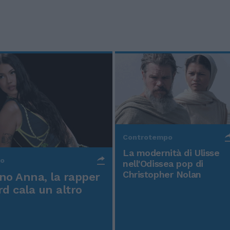
Controtempo
La modernità di Ulisse
po
nell'Odissea pop di
Christopher Nolan
o Anna, la rapper
rd cala un altro