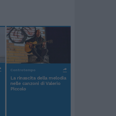
Controtempo
La rinascita della melodia
nelle canzoni di Valerio
Piccolo