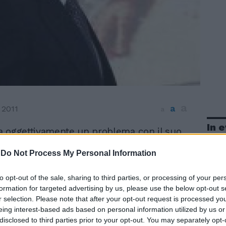
a
a
 2011
a
In 
ha oggettivamente un problema con il suo
 ma lo ha sempre onorato. Silvio
-
Do Not Process My Personal Information
rassicura i partner del G20, nel suo
lla prima sessione di lavoro del vertice di
ondo quanto riferito da fonti della
to opt-out of the sale, sharing to third parties, or processing of your per
italiana. Il presidente del Consiglio ha
formation for targeted advertising by us, please use the below opt-out s
r selection. Please note that after your opt-out request is processed y
o come i fondamentali dell'economia
eing interest-based ads based on personal information utilized by us or
no solidi, citando il dato dell'export
disclosed to third parties prior to your opt-out. You may separately opt-
ll'inizio dell'anno del 17% nonostante il