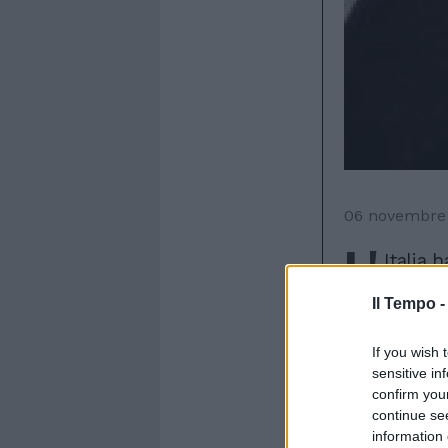
06 novembre
L'
Italia 
debito,
Il Tempo 
Berlusconi 
intervento a
Cannes, sec
If you wish 
delegazione 
sensitive in
confirm you
sottolineat
continue se
italiana sia
information 
cresciuto da