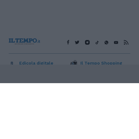
Edicola digitale
Il Tempo Shopping
Cookie Policy
Privacy Policy
Condizioni Generali
Contatti
Pubblicità
Credits
Modello 231
Preferenze Privacy
Assistenza
Sede legale: Piazza Colonna, 366 - 00187 Roma CF e P. Iva e
Iscriz. Registro Imprese Roma: 13486391009 REA Roma n°
1450962 Cap. Sociale € 25.000,00 i.v. © Copyright IlTempo. Srl -