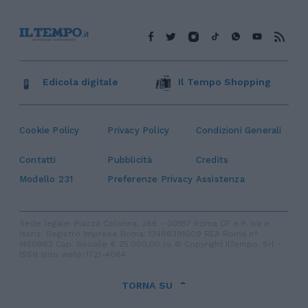
Edicola digitale
Il Tempo Shopping
Cookie Policy
Privacy Policy
Condizioni Generali
Contatti
Pubblicità
Credits
Modello 231
Preferenze Privacy
Assistenza
Sede legale: Piazza Colonna, 366 - 00187 Roma CF e P. Iva e
Iscriz. Registro Imprese Roma: 13486391009 REA Roma n°
1450962 Cap. Sociale € 25.000,00 i.v. © Copyright IlTempo. Srl -
ISSN (sito web): 1721-4084
TORNA SU