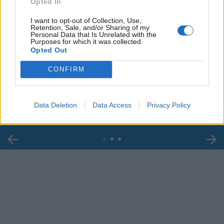
Opted In
I want to opt-out of Collection, Use,
Retention, Sale, and/or Sharing of my
Personal Data that Is Unrelated with the
Purposes for which it was collected.
Opted Out
00:00
00:29
CONFIRM
Caso Ranucci, l'ordinanza del gip: "Lavitola
voleva favorirne l'ascesa politica". Le chat
Data Deletion
Data Access
Privacy Policy