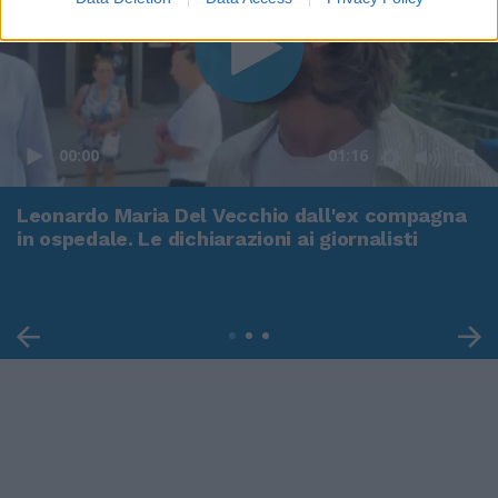
00:00
01:16
Leonardo Maria Del Vecchio dall'ex compagna
in ospedale. Le dichiarazioni ai giornalisti