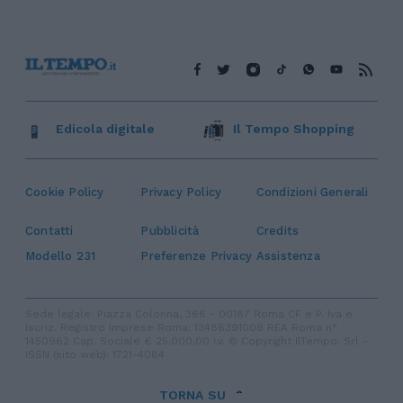
Edicola digitale
Il Tempo Shopping
Cookie Policy
Privacy Policy
Condizioni Generali
Contatti
Pubblicità
Credits
Modello 231
Preferenze Privacy
Assistenza
Sede legale: Piazza Colonna, 366 - 00187 Roma CF e P. Iva e
Iscriz. Registro Imprese Roma: 13486391009 REA Roma n°
1450962 Cap. Sociale € 25.000,00 i.v. © Copyright IlTempo. Srl -
ISSN (sito web): 1721-4084
TORNA SU