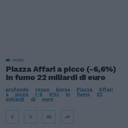
HOME
Piazza Affari a picco (-6,6%)
In fumo 22 miliardi di euro
profondo
rosso
borsa
Piazza
Affari
a
picco
(-6
6%)
In
fumo
22
miliardi
di
euro