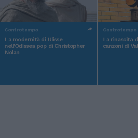
Controtempo
Controtempo
La modernità di Ulisse
La rinascita 
nell'Odissea pop di Christopher
canzoni di Va
Nolan