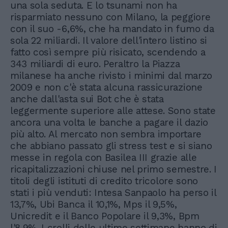
una sola seduta. E lo tsunami non ha
risparmiato nessuno con Milano, la peggiore
con il suo -6,6%, che ha mandato in fumo da
sola 22 miliardi. Il valore dell'intero listino si
fatto così sempre più risicato, scendendo a
343 miliardi di euro. Peraltro la Piazza
milanese ha anche rivisto i minimi dal marzo
2009 e non c'è stata alcuna rassicurazione
anche dall'asta sui Bot che è stata
leggermente superiore alle attese. Sono state
ancora una volta le banche a pagare il dazio
più alto. Al mercato non sembra importare
che abbiano passato gli stress test e si siano
messe in regola con Basilea III grazie alle
ricapitalizzazioni chiuse nel primo semestre. I
titoli degli istituti di credito tricolore sono
stati i più venduti: Intesa Sanpaolo ha perso il
13,7%, Ubi Banca il 10,1%, Mps il 9,5%,
Unicredit e il Banco Popolare il 9,3%, Bpm
l'8,9%. I crolli delle ultime settimane hanno di