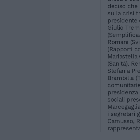
deciso che 
sulla crisi 
presidente d
Giulio Trem
(Semplifica
Romani (Svi
(Rapporti co
Mariastella 
(Sanità), R
Stefania Pr
Brambilla (
comunitarie)
presidenza d
sociali pre
Marcegaglia
i segretari 
Camusso, Ra
rappresenta