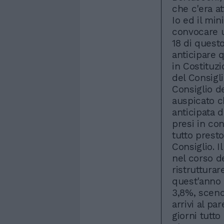
che c'era a
Io ed il mi
convocare u
18 di quest
anticipare 
in Costituzi
del Consigl
Consiglio d
auspicato c
anticipata d
presi in co
tutto presto
Consiglio. I
nel corso d
ristruttura
quest'anno il
3,8%, scend
arrivi al pa
giorni tutto