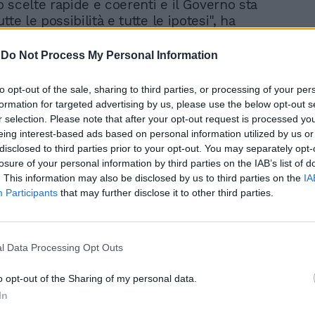
 scelte rapide e coerenti e il Governo sta
tte le possibilità e tutte le ipotesi", ha
tosegretario alla presidenza del Consiglio,
 che ha aggiunto: "la realtà è in così
-
Do Not Process My Personal Information
zione al punto che è diversa dall'avvio di
o". Il sottosegretario alla Presidenza del
to opt-out of the sale, sharing to third parties, or processing of your per
 detto che il tavolo di confronto con le
formation for targeted advertising by us, please use the below opt-out s
i sulla crisi resta, comunque, aperto. Le
r selection. Please note that after your opt-out request is processed y
i dovrebbero arrivare nel giro di pochi
eing interest-based ads based on personal information utilized by us or
ettera inviata dalla Bce al governo è
disclosed to third parties prior to your opt-out. You may separately opt-
losure of your personal information by third parties on the IAB’s list of
te confidenziale e dunque non può essere
. This information may also be disclosed by us to third parties on the
IA
diffusa da chi l'ha ricevuta. Così, a quanto
Participants
that may further disclose it to other third parties.
da fonti di governo, il sottosegretario alla
del Consiglio, Gianni Letta, ha spiegato
ociali il motivo per cui, nonostante le
ni giunte dalle opposizioni, il contenuto
l Data Processing Opt Outs
a inviata dalla Bce non sia stato reso noto.
bbiamo sottolineato la necessità
o opt-out of the Sharing of my personal data.
 vista la situazione in cui tutti i mercati
In
i trovano - ha detto il presidente di