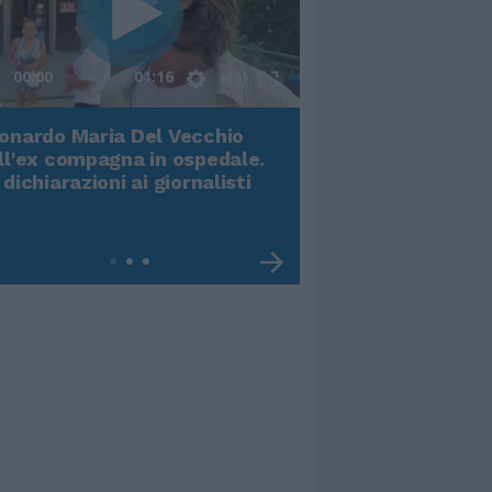
00:00
01:16
onardo Maria Del Vecchio
Terremoto, viene g
ll'ex compagna in ospedale.
video impressiona
 dichiarazioni ai giornalisti