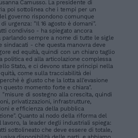
Susanna Camusso. La presidente di
ia poi sottolinea che i tempi per un
 del governo rispondono comunque
 di urgenza: "Il 16 agosto è domani".
tti condiviso - ha spiegato ancora
 parlando sempre a nome di tutte le sigle
e sindacati - che questa manovra deve
gore ed equità, quindi con un chiaro taglio
la politica ed alla articolazione complessa
llo Stato, e ci devono stare principi nella
equità, come sulla tracciabilità dei
perché è giusto che la lotta all'evasione
 in questo momento forte e chiara".
 "misure di sostegno alla crescita, quindi
ioni, privatizzazioni, infrastrutture,
ioni e efficienza della pubblica
ione". Quanto al nodo della riforma del
lavoro, la leader degli industriali spiega:
ti sottolineato che deve essere di totale,
usiva disponibilità delle parti, e abbiamo