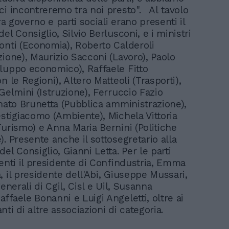
ci incontreremo tra noi presto". Al tavolo
tra governo e parti sociali erano presenti il
el Consiglio, Silvio Berlusconi, e i ministri
onti (Economia), Roberto Calderoli
zione), Maurizio Sacconi (Lavoro), Paolo
luppo economico), Raffaele Fitto
n le Regioni), Altero Matteoli (Trasporti),
Gelmini (Istruzione), Ferruccio Fazio
enato Brunetta (Pubblica amministrazione),
estigiacomo (Ambiente), Michela Vittoria
Turismo) e Anna Maria Bernini (Politiche
. Presente anche il sottosegretario alla
el Consiglio, Gianni Letta. Per le parti
senti il presidente di Confindustria, Emma
, il presidente dell'Abi, Giuseppe Mussari,
generali di Cgil, Cisl e Uil, Susanna
ffaele Bonanni e Luigi Angeletti, oltre ai
nti di altre associazioni di categoria.