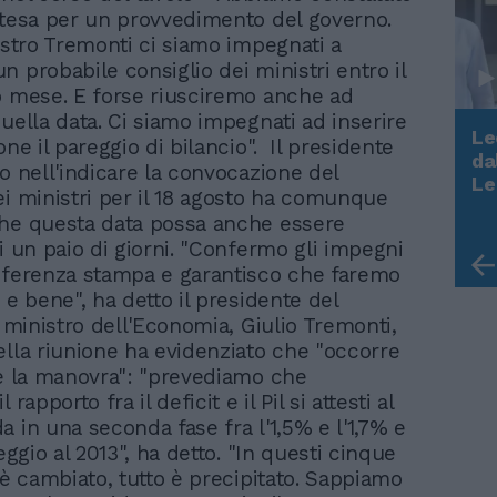
ttesa per un provvedimento del governo.
nistro Tremonti ci siamo impegnati a
n probabile consiglio dei ministri entro il
o mese. E forse riusciremo anche ad
quella data. Ci siamo impegnati ad inserire
Le
one il pareggio di bilancio". Il presidente
da
io nell'indicare la convocazione del
Rudy Giuliani a Come States?
Le
ei ministri per il 18 agosto ha comunque
Trump, Meloni e la strategia
he questa data possa anche essere
americana
i un paio di giorni. "Confermo gli impegni
nferenza stampa e garantisco che faremo
 e bene", ha detto il presidente del
l ministro dell'Economia, Giulio Tremonti,
ella riunione ha evidenziato che "occorre
re la manovra": "prevediamo che
 rapporto fra il deficit e il Pil si attesti al
a in una seconda fase fra l'1,5% e l'1,7% e
reggio al 2013", ha detto. "In questi cinque
 è cambiato, tutto è precipitato. Sappiamo