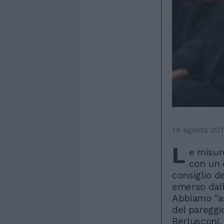
14 agosto 201
L
e misure
con un 
consiglio de
emerso dall'
Abbiamo "as
del pareggio
Berlusconi,