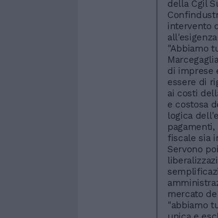
della Cgil 
Confindustr
intervento
all'esigenza
"Abbiamo tu
Marcegaglia
di imprese 
essere di ri
ai costi del
e costosa de
logica dell'
pagamenti, 
fiscale sia
Servono poi
liberalizzaz
semplificaz
amministraz
mercato del 
"abbiamo tut
unica e escl