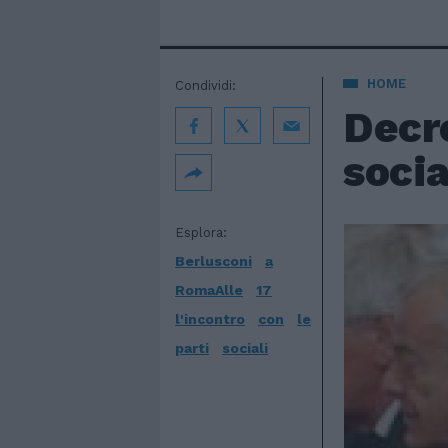
HOME
Condividi:
Decre
socia
Esplora:
Berlusconi
a
RomaAlle
17
l'incontro
con
le
parti
sociali