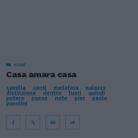
HOME
Casa amara casa
camilla
conti
metafora
palazzo
distinzione
dentro
fuori
quindi
potere
paese
note
pier
paolo
pasolini