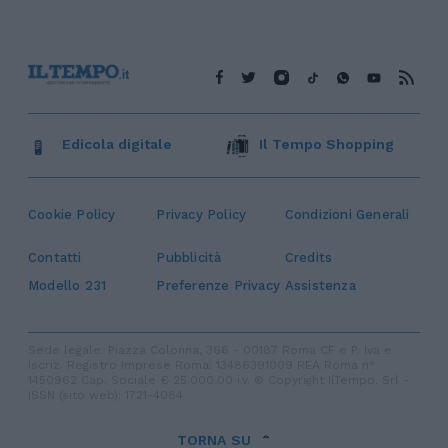
Edicola digitale
Il Tempo Shopping
Cookie Policy
Privacy Policy
Condizioni Generali
Contatti
Pubblicità
Credits
Modello 231
Preferenze Privacy
Assistenza
Sede legale: Piazza Colonna, 366 - 00187 Roma CF e P. Iva e
Iscriz. Registro Imprese Roma: 13486391009 REA Roma n°
1450962 Cap. Sociale € 25.000,00 i.v. © Copyright IlTempo. Srl -
ISSN (sito web): 1721-4084
TORNA SU