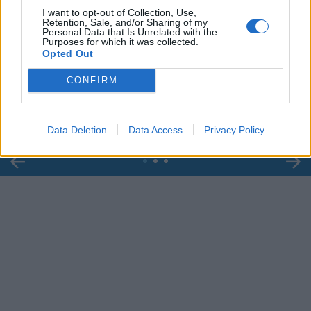
I want to opt-out of Collection, Use,
Retention, Sale, and/or Sharing of my
Personal Data that Is Unrelated with the
Purposes for which it was collected.
00:00
01:16
Opted Out
CONFIRM
Leonardo Maria Del Vecchio dall'ex compagna
in ospedale. Le dichiarazioni ai giornalisti
Data Deletion
Data Access
Privacy Policy