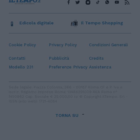
Edicola digitale
Il Tempo Shopping
Cookie Policy
Privacy Policy
Condizioni Generali
Contatti
Pubblicità
Credits
Modello 231
Preferenze Privacy
Assistenza
Sede legale: Piazza Colonna, 366 - 00187 Roma CF e P. Iva e
Iscriz. Registro Imprese Roma: 13486391009 REA Roma n°
1450962 Cap. Sociale € 25.000,00 i.v. © Copyright IlTempo. Srl -
ISSN (sito web): 1721-4084
TORNA SU