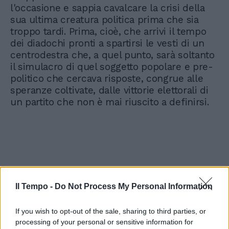
l'occasione e sappia cavalcare la crisi della
sua ultima creatura politica prima che sia
troppo tardi. Prima, cioè, che arrivi il tempo
dei diadochi pronti a spartirsi le vesti di un
centrodestra che, a quel punto, sarà soltanto
il simulacro di quel soggetto popolare e pre-
politico che cercava risposte, congrue alle
speranze coltivate, dalle vittorie elettorali di
un partito che non è mai riuscito a definirsi.
Il Tempo -
Do Not Process My Personal Information
If you wish to opt-out of the sale, sharing to third parties, or
processing of your personal or sensitive information for