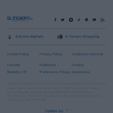
Edicola digitale
Il Tempo Shopping
Cookie Policy
Privacy Policy
Condizioni Generali
Contatti
Pubblicità
Credits
Modello 231
Preferenze Privacy
Assistenza
Sede legale: Piazza Colonna, 366 - 00187 Roma CF e P. Iva e
Iscriz. Registro Imprese Roma: 13486391009 REA Roma n°
1450962 Cap. Sociale € 25.000,00 i.v. © Copyright IlTempo. Srl -
ISSN (sito web): 1721-4084
TORNA SU