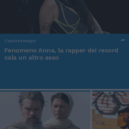
Controtempo
Fenomeno Anna, la rapper dei record
cala un altro asso