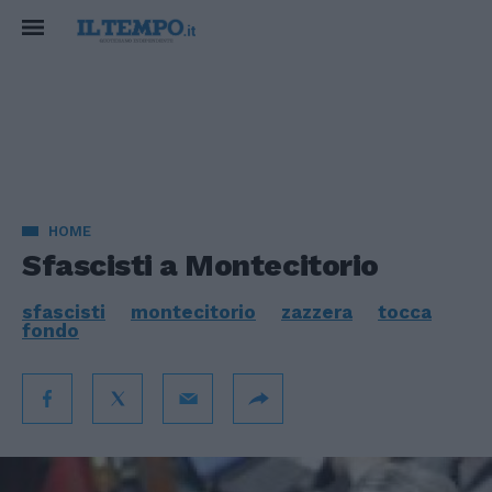
HOME
Sfascisti a Montecitorio
sfascisti
montecitorio
zazzera
tocca
fondo