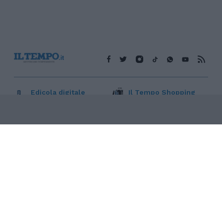
Edicola digitale
Il Tempo Shopping
Cookie Policy
Privacy Policy
Condizioni Generali
Contatti
Pubblicità
Credits
Modello 231
Preferenze Privacy
Assistenza
Sede legale: Piazza Colonna, 366 - 00187 Roma CF e P. Iva e
Iscriz. Registro Imprese Roma: 13486391009 REA Roma n°
1450962 Cap. Sociale € 25.000,00 i.v. © Copyright IlTempo. Srl -
ISSN (sito web): 1721-4084