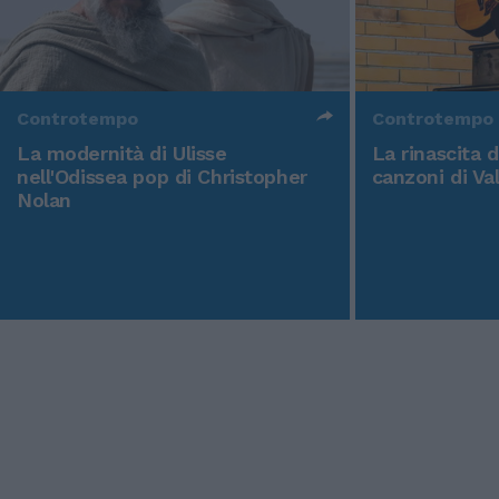
Controtempo
Controtempo
La modernità di Ulisse
La rinascita 
nell'Odissea pop di Christopher
canzoni di Va
Nolan