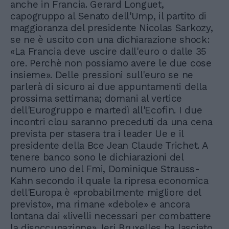
anche in Francia. Gerard Longuet,
capogruppo al Senato dell'Ump, il partito di
maggioranza del presidente Nicolas Sarkozy,
se ne è uscito con una dichiarazione shock:
«La Francia deve uscire dall'euro o dalle 35
ore. Perchè non possiamo avere le due cose
insieme». Delle pressioni sull'euro se ne
parlerà di sicuro ai due appuntamenti della
prossima settimana; domani al vertice
dell'Eurogruppo e martedì all'Ecofin. I due
incontri clou saranno preceduti da una cena
prevista per stasera tra i leader Ue e il
presidente della Bce Jean Claude Trichet. A
tenere banco sono le dichiarazioni del
numero uno del Fmi, Dominique Strauss-
Kahn secondo il quale la ripresa economica
dell'Europa è «probabilmente migliore del
previsto», ma rimane «debole» e ancora
lontana dai «livelli necessari per combattere
la disoccupazione». Ieri Bruxelles ha lasciato