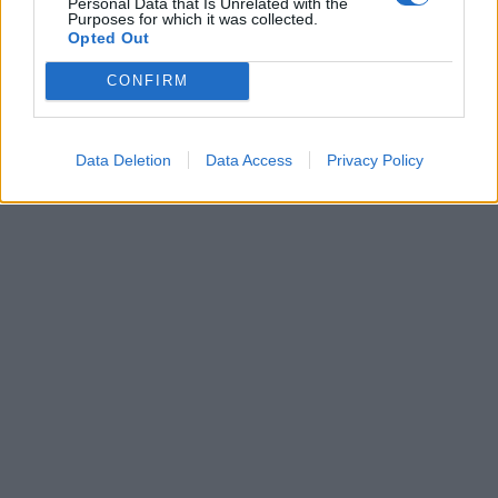
Personal Data that Is Unrelated with the
Purposes for which it was collected.
Opted Out
Leonardo Maria Del Vecchio dall'ex compagna
in ospedale. Le dichiarazioni ai giornalisti
CONFIRM
Data Deletion
Data Access
Privacy Policy