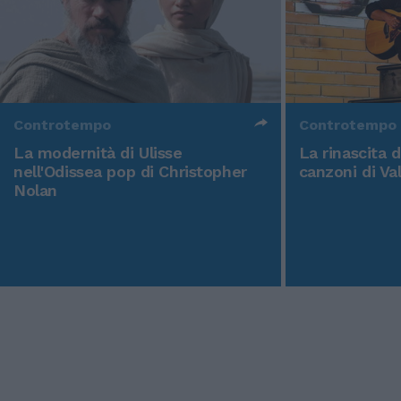
Controtempo
Controtempo
La modernità di Ulisse
La rinascita 
nell'Odissea pop di Christopher
canzoni di Va
Nolan