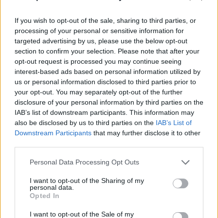
mia mente ma anche in quella di tutti i
musulmani, quando l'Unione Sovietica si
If you wish to opt-out of the sale, sharing to third parties, or
ritirò sconfitta dall'Afghanistan». Il fatto che i
processing of your personal or sensitive information for
targeted advertising by us, please use the below opt-out
guerriglieri musulmani in Afghanistan non
section to confirm your selection. Please note that after your
avrebbero quasi certamente vinto se non
opt-out request is processed you may continue seeing
fossero stati riforniti di armi dagli Stati Uniti
interest-based ads based on personal information utilized by
non sembra fare parte della lezione che Bin
us or personal information disclosed to third parties prior to
Laden ha tratto dalla sconfitta dell'URSS.
your opt-out. You may separately opt-out of the further
Così, in un'intervista rilasciata un anno prima,
disclosure of your personal information by third parties on the
aveva sminuito gli Stati Uniti rispetto
IAB’s list of downstream participants. This information may
all'Unione Sovietica: «Il soldato russo è più
also be disclosed by us to third parties on the
IAB’s List of
coraggioso e tenace del soldato americano»;
Downstream Participants
that may further disclose it to other
di conseguenza, «la nostra battaglia contro gli
third parties.
Stati Uniti appare più facile di quella che
Personal Data Processing Opt Outs
abbiamo dovuto combattere in Afghanistan».
Facendosi ancora più esplicito, Bin Laden
I want to opt-out of the Sharing of my
bollò gli americani come codardi. Reagan non
personal data.
Opted In
se l'era forse data a gambe dal Libano dopo
l'attentato contro la caserma dei marines nel
I want to opt-out of the Sale of my