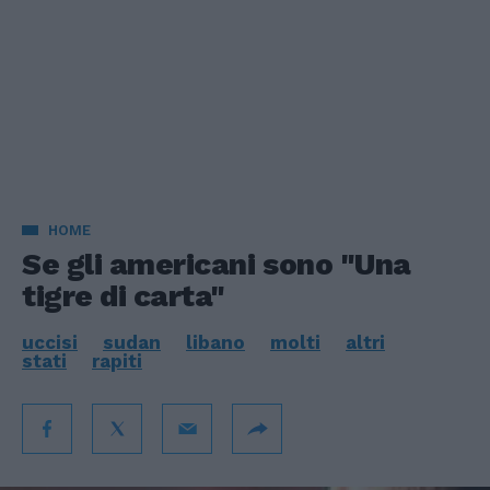
HOME
Se gli americani sono "Una
tigre di carta"
uccisi
sudan
libano
molti
altri
stati
rapiti