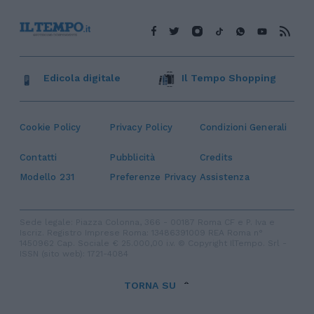
Edicola digitale
Il Tempo Shopping
Cookie Policy
Privacy Policy
Condizioni Generali
Contatti
Pubblicità
Credits
Modello 231
Preferenze Privacy
Assistenza
Sede legale: Piazza Colonna, 366 - 00187 Roma CF e P. Iva e
Iscriz. Registro Imprese Roma: 13486391009 REA Roma n°
1450962 Cap. Sociale € 25.000,00 i.v. © Copyright IlTempo. Srl -
ISSN (sito web): 1721-4084
TORNA SU