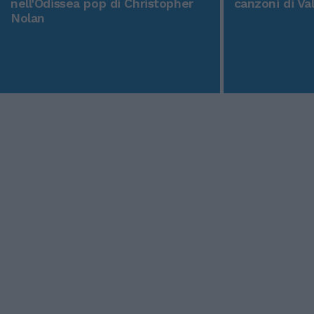
nell'Odissea pop di Christopher
canzoni di Va
Nolan