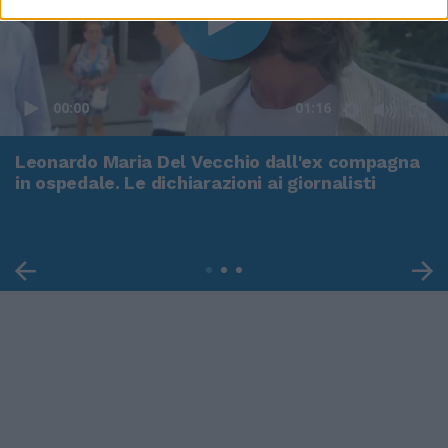
00:00
01:16
Leonardo Maria Del Vecchio dall'ex compagna
in ospedale. Le dichiarazioni ai giornalisti