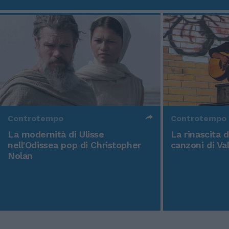
Controtempo
Controtempo
La modernità di Ulisse
La rinascita 
nell'Odissea pop di Christopher
canzoni di Va
Nolan