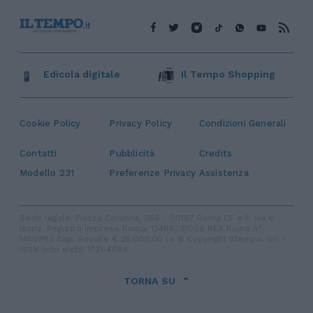
Edicola digitale
Il Tempo Shopping
Cookie Policy
Privacy Policy
Condizioni Generali
Contatti
Pubblicità
Credits
Modello 231
Preferenze Privacy
Assistenza
Sede legale: Piazza Colonna, 366 - 00187 Roma CF e P. Iva e
Iscriz. Registro Imprese Roma: 13486391009 REA Roma n°
1450962 Cap. Sociale € 25.000,00 i.v. © Copyright IlTempo. Srl -
ISSN (sito web): 1721-4084
TORNA SU