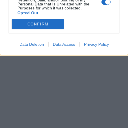
Retention, Sale, and/or Sharing of my
00:00
01:16
Personal Data that Is Unrelated with the
Purposes for which it was collected.
Opted Out
Leonardo Maria Del Vecchio dall'ex compagna
in ospedale. Le dichiarazioni ai giornalisti
CONFIRM
Data Deletion
Data Access
Privacy Policy