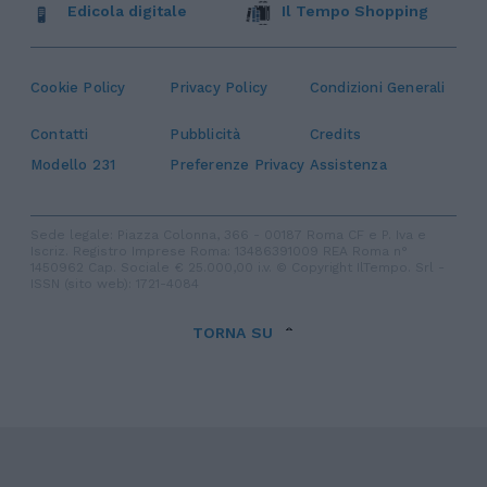
Edicola digitale
Il Tempo Shopping
Cookie Policy
Privacy Policy
Condizioni Generali
Contatti
Pubblicità
Credits
Modello 231
Preferenze Privacy
Assistenza
Sede legale: Piazza Colonna, 366 - 00187 Roma CF e P. Iva e
Iscriz. Registro Imprese Roma: 13486391009 REA Roma n°
1450962 Cap. Sociale € 25.000,00 i.v. © Copyright IlTempo. Srl -
ISSN (sito web): 1721-4084
TORNA SU