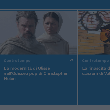
Controtempo
Controtempo
La modernità di Ulisse
La rinascita 
nell'Odissea pop di Christopher
canzoni di Va
Nolan