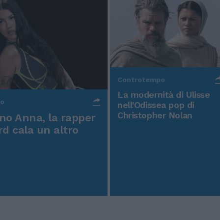
Controtempo
La modernità di Ulisse
po
nell'Odissea pop di
Christopher Nolan
o Anna, la rapper
rd cala un altro