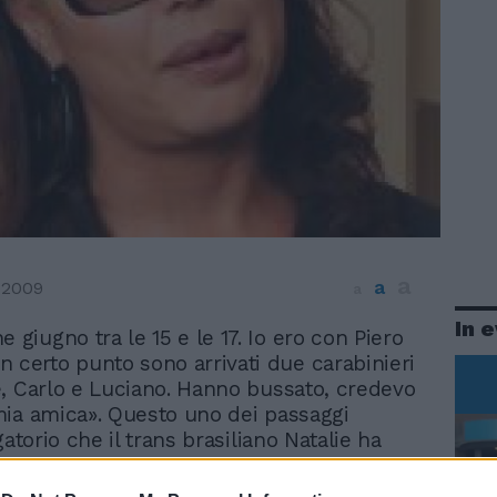
a
a
 2009
a
In 
ne giugno tra le 15 e le 17. Io ero con Piero
n certo punto sono arrivati due carabinieri
, Carlo e Luciano. Hanno bussato, credevo
ia amica». Questo uno dei passaggi
gatorio che il trans brasiliano Natalie ha
quirenti che indagano sul ricatto all'ex
 della Regione Lazio. Natalie spiega che si