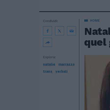
HOME
Condividi:
Natal
quel 
Esplora:
natalie
marrazzo
trans
verbali