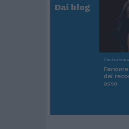
Dai blog
Controtem
Fenomen
dei reco
asso