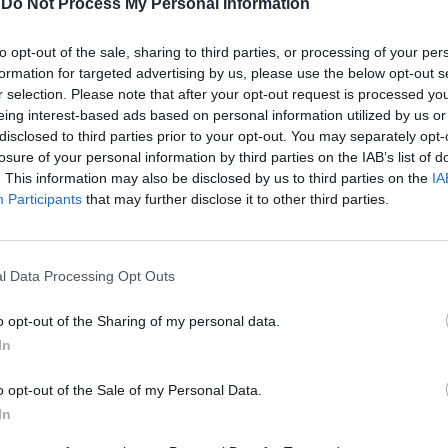
-
Do Not Process My Personal Information
l'appartamento di via Gradoli al numero 96
l'irruzione che Carlo Tagliente e Luciano
to opt-out of the sale, sharing to third parties, or processing of your per
ue carabinieri in carcere per il ricatto a
formation for targeted advertising by us, please use the below opt-out s
ecero durante l'incontro. «Avevo detto a
r selection. Please note that after your opt-out request is processed y
gge nel verbale ora depositato agli atti del
eing interest-based ads based on personal information utilized by us or
Le
e il 4 novembre prossimo dovrà decidere
disclosed to third parties prior to your opt-out. You may separately opt-
da
sta di revoca della custodia cautelare in
losure of your personal information by third parties on the IAB’s list of
Rudy Giuliani a Come States?
Le
i quattro carabinieri arrestati - che non
. This information may also be disclosed by us to third parties on the
IA
Trump, Meloni e la strategia
ti ma Carlo e Luciano sono entrati
Participants
that may further disclose it to other third parties.
americana
che ero con qualcuno che a loro
 molto vedere». Natalie descrive la
che i due carabinieri avevano trovato nel
l Data Processing Opt Outs
ento. Si tratta di dichiarazioni che il
 già fatto ad alcuni organi di stampa che
o opt-out of the Sharing of my personal data.
rvistato il trans nei giorni scorsi. «Piero
In
stanza - continua Natalie agli inquirenti -
nde bianche. Loro mi hanno obbligato a
o opt-out of the Sale of my Personal Data.
alcone. Ero lì fuori e si sono parlati per
In
minuti. Poi sono tornata nella stanza e ho