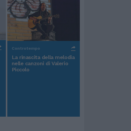
Controtempo
La rinascita della melodia
nelle canzoni di Valerio
Piccolo