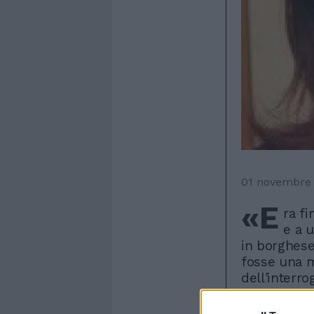
01 novembre
«E
ra fi
e a u
in borghese
fosse una m
dell'interro
reso agli in
governatore