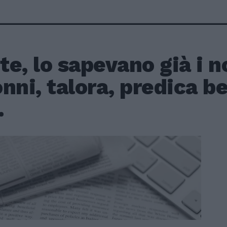
ete, lo sapevano già i n
nni, talora, predica b
.