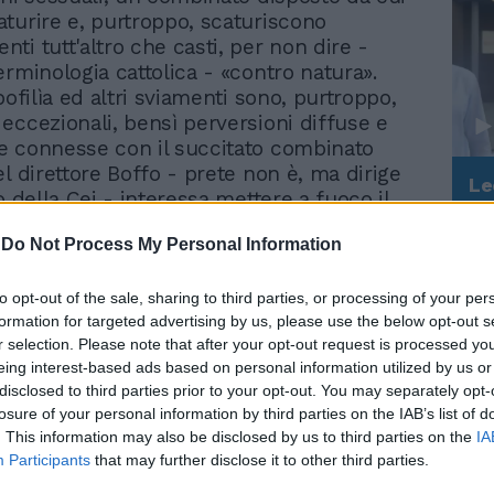
turire e, purtroppo, scaturiscono
ti tutt'altro che casti, per non dire -
erminologia cattolica - «contro natura».
bofilìa ed altri sviamenti sono, purtroppo,
eccezionali, bensì perversioni diffuse e
 connesse con il succitato combinato
l direttore Boffo - prete non è, ma dirige
Le
o della Cei - interessa mettere a fuoco il
da
o», visto che in gioco è la credibilità del
Rudy Giuliani a Come States?
Le
-
Do Not Process My Personal Information
Trump, Meloni e la strategia
lico. Insomma, si tratta di temi delicati e
americana
quali servirebbe maggior coraggio e minore
 parte di tutti, a cominciare da alcuni
to opt-out of the sale, sharing to third parties, or processing of your per
formation for targeted advertising by us, please use the below opt-out s
lla Cei. Invece, Boffo, in luogo di invitarlo
r selection. Please note that after your opt-out request is processed y
, lo hanno difeso a spada tratta,
eing interest-based ads based on personal information utilized by us or
disgustosa» la pubblicazione non di un
disclosed to third parties prior to your opt-out. You may separately opt-
o, bensì di un reato accertato e
losure of your personal information by third parties on the IAB’s list of
dalla magistratura. Auguro alla Chiesa di
. This information may also be disclosed by us to third parties on the
IA
rancarsi da Torquato Accetto, il teorico
Participants
that may further disclose it to other third parties.
a di fico da porre comunque sulla nuda