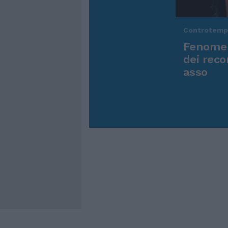
Controtem
Fenomen
dei reco
asso