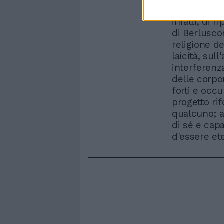
punto, altr
infatti, di 
di Berluscon
religione del
laicità, sul
interferenz
delle corpor
forti e occu
progetto ri
qualcuno; an
di sé e cap
d'essere ete