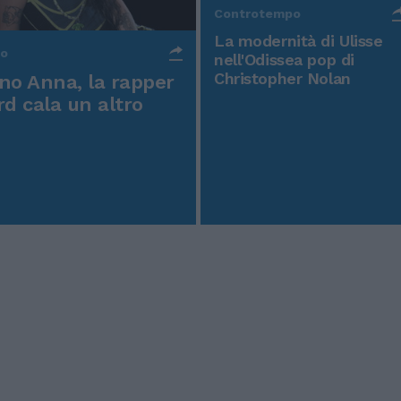
Controtempo
La modernità di Ulisse
po
nell'Odissea pop di
Christopher Nolan
o Anna, la rapper
rd cala un altro