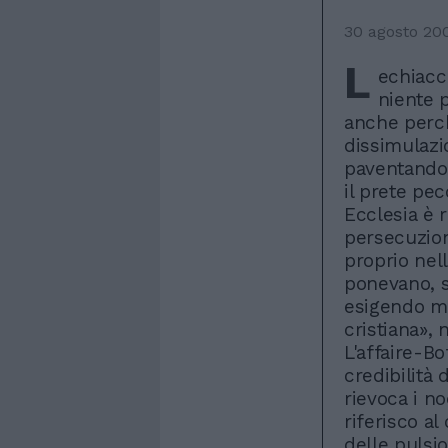
30 agosto 20
L
echiacc
niente 
anche perch
dissimulazi
paventando 
il prete pe
Ecclesia è 
persecuzioni
proprio nel
ponevano, s
esigendo ma
cristiana», 
L'affaire-Bo
credibilità 
rievoca i no
riferisco a
delle pulsi