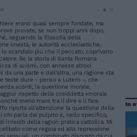
a
a
09
a
hiere erano quasi sempre fondate, ma
prove provate, se non troppi anni dopo,
é, seguendo la filosofia della
one onesta, le autorità ecclesiastiche,
lo scandalo più che il peccato, coprivano
ccatore. Se la storia di Santa Romana
ricca di scismi, con annesse atroci
 da una parte e dall'altra, una ragione sta
le teste dure - penso a Lutero -, che
enza sconti, la questione morale,
ggior rispetto della cosiddetta «morale
nonché meno mare tra il dire e il fare.
In 
ffo riporta all'attenzione la questione della
di chi parla dal pulpito e, nello specifico,
di irrisolti della ragion pratica cattolica. Mi
l celibato come regola ed alla repressione
oni sessuali, un combinato disposto da cui