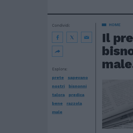
HOME
Condividi:
Il pr
bisno
male
Esplora:
prete
sapevano
nostri
bisnonni
talora
predica
bene
razzola
male