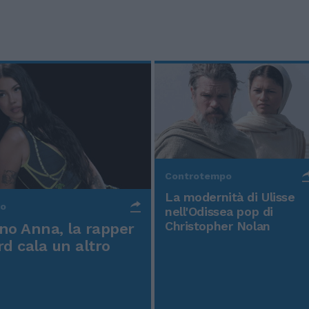
Controtempo
La modernità di Ulisse
po
nell'Odissea pop di
Christopher Nolan
o Anna, la rapper
rd cala un altro