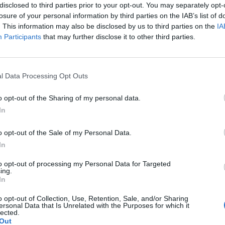
disclosed to third parties prior to your opt-out. You may separately opt-
tutto un fatto psicologico». A lei che effetto
losure of your personal information by third parties on the IAB’s list of
, innanzitutto mi faceva piacere... Poi
. This information may also be disclosed by us to third parties on the
IA
giocavo bene, altre male, il sesso non
Participants
that may further disclose it to other third parties.
le mie prestazioni». Una volta ha
in radio che aveva fatto sesso
Le
allo di una gara. Fu necessariamente una
da
l Data Processing Opt Outs
rapida... «Ovviamente stavo scherzando».
Rudy Giuliani a Come States?
Le
Trump, Meloni e la strategia
ava Cassano, invece, quando raccontò che
o opt-out of the Sharing of my personal data.
americana
 doppietta alla Juventus (febbraio 2004,
In
-0) aveva passato la notte con una
eh, probabilmente a lui faceva un effetto
o opt-out of the Sale of my Personal Data.
a, con giocatori così bravi a "evadere", i
In
davvero inutili? «Le "scappatelle" del
 sempre esistite e continueranno ad
to opt-out of processing my Personal Data for Targeted
divieti sono inutili, anzi aguzzano l'ingegno
ing.
In
i infedeli. Io i ritiri prepartita li abolirei
nte. Per quanto ci si allontani dalle città,
o opt-out of Collection, Use, Retention, Sale, and/or Sharing
un cespuglio nei paraggi dietro cui
ersonal Data that Is Unrelated with the Purposes for which it
lected.
..».
Out