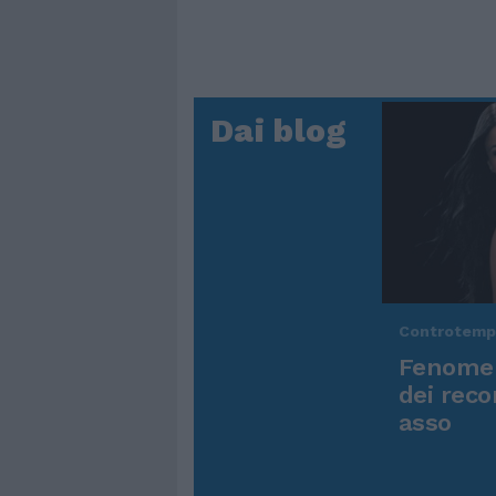
Dai blog
Controtem
Fenomen
dei reco
asso