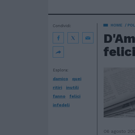
HOME
POL
Condividi:
D'Ami
felic
Esplora:
damico
quei
ritiri
inutili
fanno
felici
infedeli
06 agosto 20