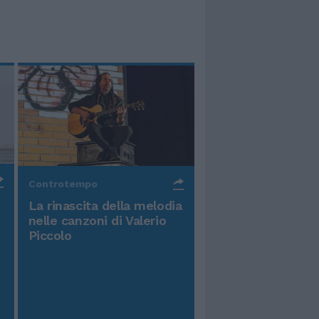
Controtempo
La rinascita della melodia
nelle canzoni di Valerio
Piccolo