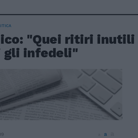
ITICA
co: "Quei ritiri inutil
i gli infedeli"
a
a
09
a