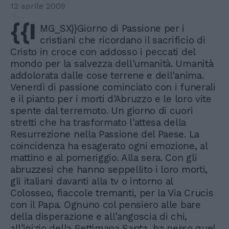
12 aprile 2009
{{I
MG_SX}}Giorno di Passione per i
cristiani che ricordano il sacrificio di
Cristo in croce con addosso i peccati del
mondo per la salvezza dell'umanità. Umanità
addolorata dalle cose terrene e dell'anima.
Venerdì di passione cominciato con i funerali
e il pianto per i morti d'Abruzzo e le loro vite
spente dal terremoto. Un giorno di cuori
stretti che ha trasformato l'attesa della
Resurrezione nella Passione del Paese. La
coincidenza ha esagerato ogni emozione, al
mattino e al pomeriggio. Alla sera. Con gli
abruzzesi che hanno seppellito i loro morti,
gli italiani davanti alla tv o intorno al
Colosseo, fiaccole tremanti, per la Via Crucis
con il Papa. Ognuno col pensiero alle bare
della disperazione e all'angoscia di chi,
all'inizio della Settimana Santa, ha perso quel