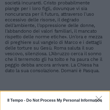
società incuranti. Cristo probabilmente
piange per i loro figli, dovunque vi sia
noncuranza per il futuro, attraverso l'uso
eccessivo delle risorse, il degrado
dell'ambiente, l'oppressione delle donne,
l'abbandono dei valori familiari, il mancato
rispetto delle norme etiche». Un'ora e mezza
di preghiere sul vangelo di Marco e i dettagli
delle torture su Gesù. Roma saluta il suo
vescovo, silenziosa. L'Abruzzo cerca il sonno
che il terremoto gli ha tolto e ha paura che il
peggio debba ancora arrivare. La Chiesa ha
dato la sua consolazione. Domani è Pasqua.
Il Tempo -
Do Not Process My Personal Information