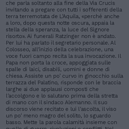
che parla soltanto alla fine della Via Crucis
invitando a pregare con tutti i sofferenti della
terra terremotata de L'Aquila, «perché anche
a loro, dopo questa notte oscura, appaia la
stella della speranza, la luce del Signore
risorto». Ai funerali Ratzinger non è andato.
Per lui ha parlato il segretario personale. Al
Colosseo, all'inizio della celebrazione, una
voce fuori campo recita la sua invocazione. Il
Papa non porta la croce, appoggiata sulle
spalle di laici, disabili, uomini e donne di
chiesa. Assiste un po' curvo in ginocchio sulla
terrazza del Palatino, risponde con le braccia
larghe ai due applausi composti che
l'accolgono e lo salutano prima della stretta
di mano con il sindaco Alemanno. Il suo
discorso viene recitato e lui l'ascolta, il viso
un po' meno magro del solito, lo sguardo
basso. Mette la parola calamità insieme con
quelle di guerre, rivoluzioni e conflitti. Nel