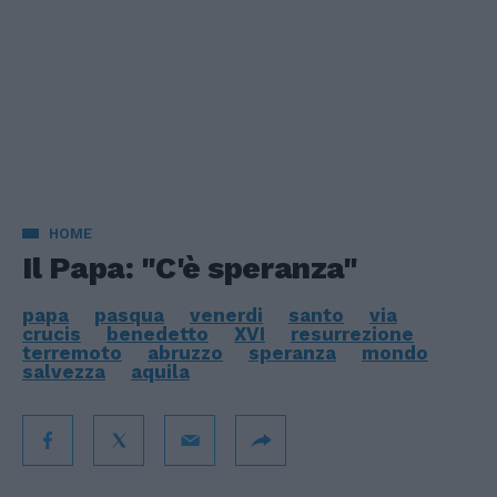
HOME
Il Papa: "C'è speranza"
papa
pasqua
venerdi
santo
via
crucis
benedetto
XVI
resurrezione
terremoto
abruzzo
speranza
mondo
salvezza
aquila