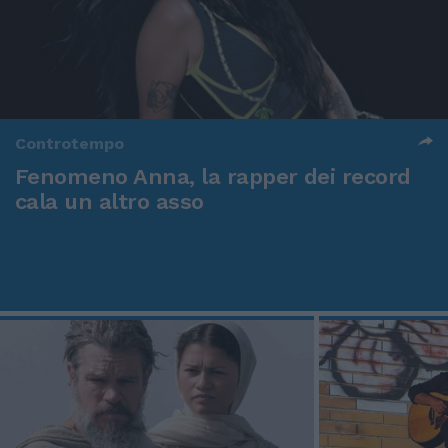
Controtempo
Fenomeno Anna, la rapper dei record
cala un altro asso