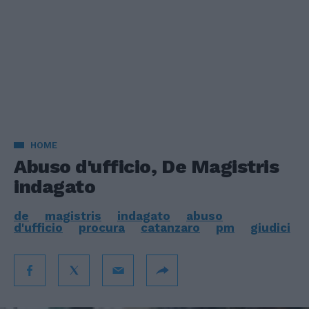
HOME
Abuso d'ufficio, De Magistris
indagato
de
magistris
indagato
abuso
d'ufficio
procura
catanzaro
pm
giudici