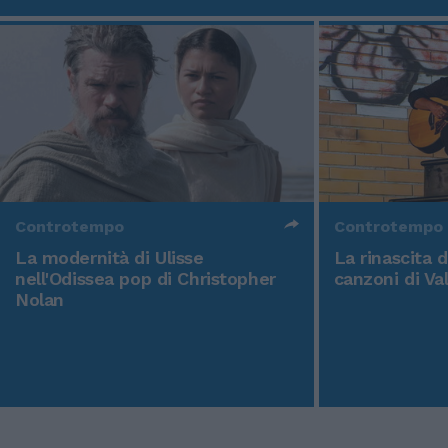
Controtempo
Controtempo
La modernità di Ulisse
La rinascita 
nell'Odissea pop di Christopher
canzoni di Va
Nolan