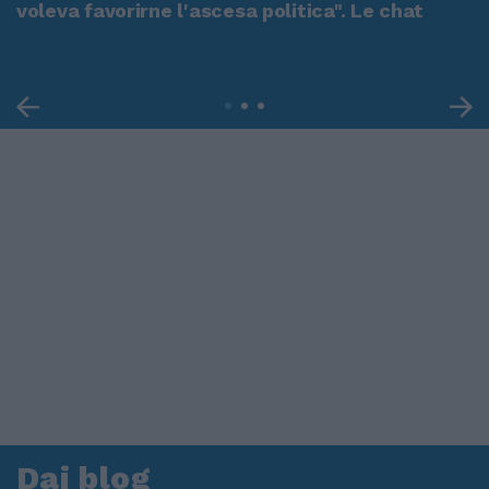
voleva favorirne l'ascesa politica". Le chat
Dai blog