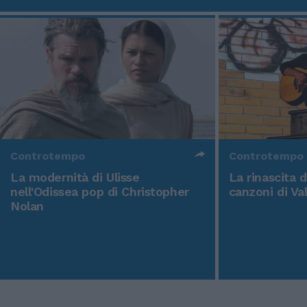
Controtempo
Controtempo
La modernità di Ulisse
La rinascita 
nell'Odissea pop di Christopher
canzoni di Va
Nolan