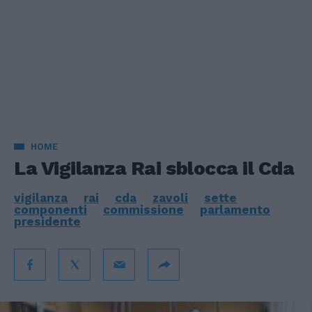
HOME
La Vigilanza Rai sblocca il Cda
vigilanza
rai
cda
zavoli
sette
componenti
commissione
parlamento
presidente