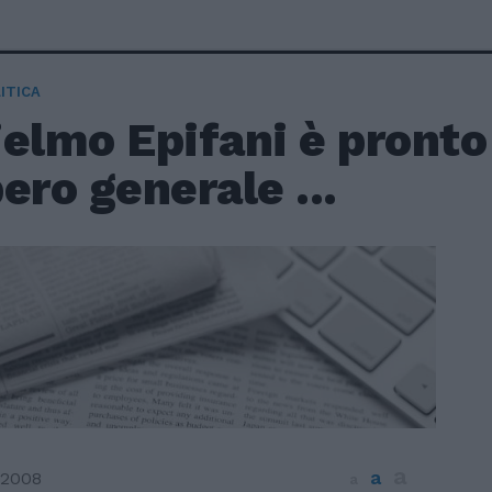
ITICA
elmo Epifani è pronto a
ero generale ...
a
a
 2008
a