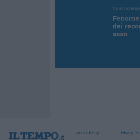
Controtem
Fenomen
dei reco
asso
Cookie Policy
Privacy Pol