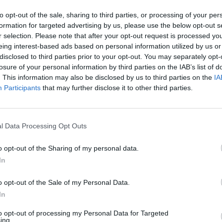
ipotesi di candidatura alle europee?
to opt-out of the sale, sharing to third parties, or processing of your per
erdere i rumors — ha risposto — I
formation for targeted advertising by us, please use the below opt-out s
ella Cgil hanno una scadenza di mandato,
r selection. Please note that after your opt-out request is processed y
ivare alla fine, ma poi uscirò: è evidente».
eing interest-based ads based on personal information utilized by us or
lla Cgil è poi intervenuto sulla perduta
disclosed to third parties prior to your opt-out. You may separately opt-
Le
ale con Cisl e Uil, «arroccandosi» sulle
losure of your personal information by third parties on the IAB’s list of
da
. This information may also be disclosed by us to third parties on the
IA
ni. «Non tocca a me fare il primo passo,
Rudy Giuliani a Come States?
Le
Participants
that may further disclose it to other third parties.
Trump, Meloni e la strategia
. Epifani non ha infatti digerito il vertice
americana
 il governo degli altri due sindacati:
 l'incontro ci sia stato — ha spiegato —
rapporti di fiducia. Noi lavoriamo per
l Data Processing Opt Outs
momenti crisi ci sarebbe bisogno di unità:
nerla ci vogliono tre convergenze, per
o opt-out of the Sharing of my personal data.
 bastano una o due». Pronta la risposta di
In
anni, segretario generale della Cisl: «Il
o l'ha sempre fatto in vita sua e lo farà
o opt-out of the Sale of my Personal Data.
lta, ma al primo passo della Cisl deve
In
ere almeno mezzo passo da parte degli
to opt-out of processing my Personal Data for Targeted
ha rivolto un appello affinché «si
ing.