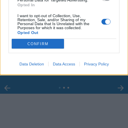
Personal Data for Targeted Advertising.
Opted In
I want to opt-out of Collection, Use,
Retention, Sale, and/or Sharing of my
Personal Data that Is Unrelated with the
Purposes for which it was collected.
Opted Out
00:00
00:29
CONFIRM
Caso Ranucci, l'ordinanza del gip: "Lavitola
voleva favorirne l'ascesa politica". Le chat
Data Deletion
Data Access
Privacy Policy