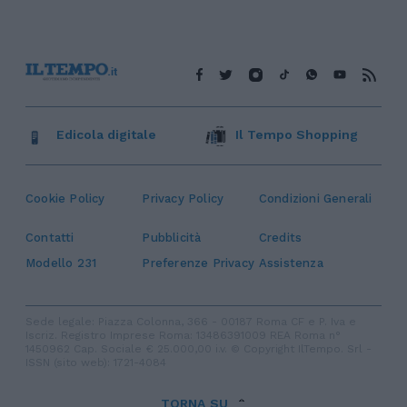
Edicola digitale
Il Tempo Shopping
Cookie Policy
Privacy Policy
Condizioni Generali
Contatti
Pubblicità
Credits
Modello 231
Preferenze Privacy
Assistenza
Sede legale: Piazza Colonna, 366 - 00187 Roma CF e P. Iva e
Iscriz. Registro Imprese Roma: 13486391009 REA Roma n°
1450962 Cap. Sociale € 25.000,00 i.v. © Copyright IlTempo. Srl -
ISSN (sito web): 1721-4084
TORNA SU