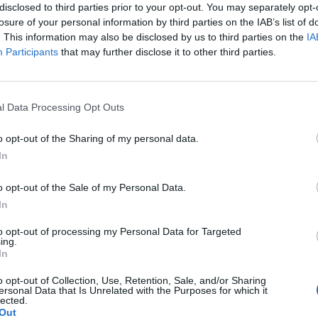
disclosed to third parties prior to your opt-out. You may separately opt-
losure of your personal information by third parties on the IAB’s list of
. This information may also be disclosed by us to third parties on the
IA
Participants
that may further disclose it to other third parties.
Le
da
l Data Processing Opt Outs
Rudy Giuliani a Come States?
Le
Trump, Meloni e la strategia
o opt-out of the Sharing of my personal data.
americana
In
o opt-out of the Sale of my Personal Data.
In
to opt-out of processing my Personal Data for Targeted
ing.
In
o opt-out of Collection, Use, Retention, Sale, and/or Sharing
ersonal Data that Is Unrelated with the Purposes for which it
lected.
Out