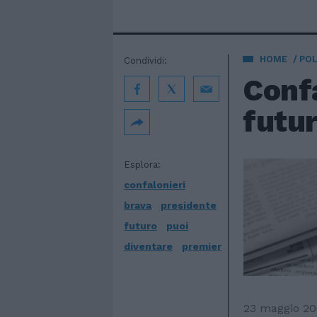
HOME
POL
Condividi:
Confa
futu
Esplora:
confalonieri
brava
presidente
futuro
puoi
diventare
premier
23 maggio 2