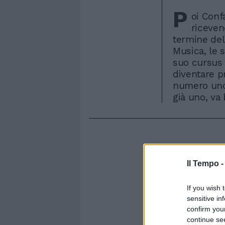
P
oi Conf
riceven
termine del
Musica, le s
suo cursus 
diventare pr
numero uno 
già uno, va
Il Tempo 
If you wish 
sensitive in
confirm you
continue se