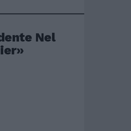
idente Nel
ier»