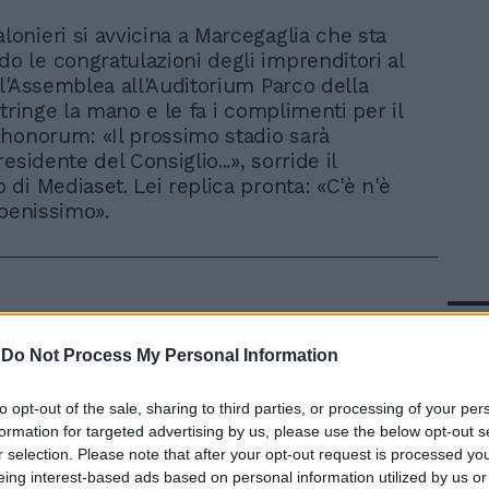
alonieri si avvicina a Marcegaglia che sta
do le congratulazioni degli imprenditori al
l'Assemblea all'Auditorium Parco della
tringe la mano e le fa i complimenti per il
honorum: «Il prossimo stadio sarà
esidente del Consiglio...», sorride il
di Mediaset. Lei replica pronta: «C'è n'è
 benissimo».
In 
-
Do Not Process My Personal Information
to opt-out of the sale, sharing to third parties, or processing of your per
formation for targeted advertising by us, please use the below opt-out s
r selection. Please note that after your opt-out request is processed y
eing interest-based ads based on personal information utilized by us or