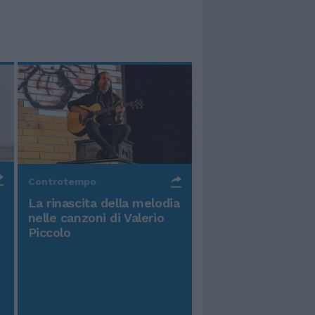
Controtempo
La rinascita della melodia
nelle canzoni di Valerio
Piccolo