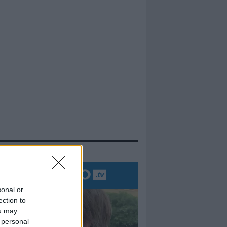
evidenza
sonal or
ection to
ou may
 personal