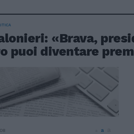
ITICA
lonieri: «Brava, pres
ro puoi diventare prem
a
a
008
a