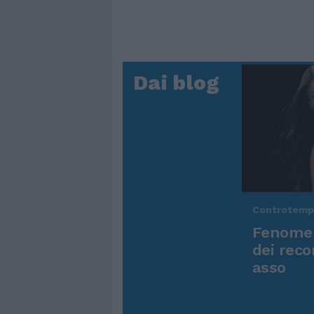
Dai blog
Controtem
Fenomen
dei reco
asso