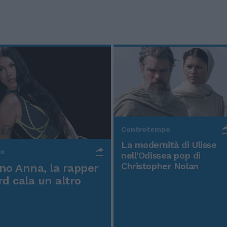
Controtempo
La modernità di Ulisse
po
nell'Odissea pop di
Christopher Nolan
o Anna, la rapper
rd cala un altro