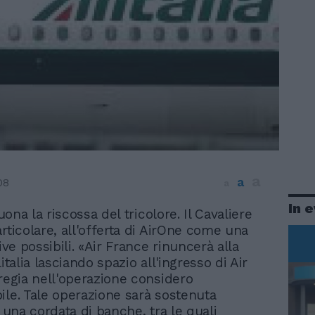
a
a
08
a
In 
suona la riscossa del tricolore. Il Cavaliere
rticolare, all'offerta di AirOne come una
tive possibili. «Air France rinuncerà alla
litalia lasciando spazio all'ingresso di Air
 regia nell'operazione considero
ile. Tale operazione sarà sostenuta
i una cordata di banche, tra le quali