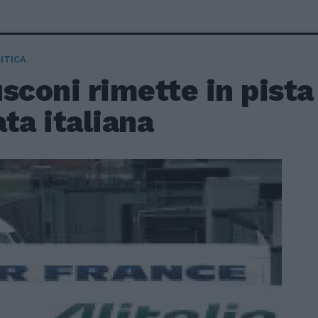
ITICA
sconi rimette in pista
ta italiana