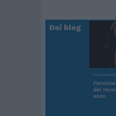
Dai blog
Controtem
Fenomen
dei reco
asso