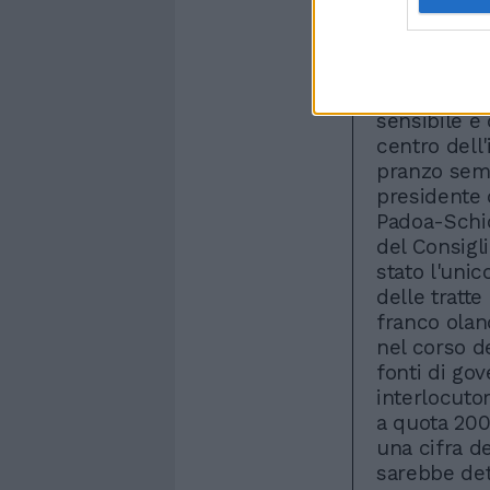
ritrovarsi 
avrebbero n
Palazzo Chig
Indiscutibil
sensibile e
centro dell'
pranzo sempr
presidente d
Padoa-Schio
del Consigli
stato l'unic
delle tratte
franco olan
nel corso d
fonti di gov
interlocutor
a quota 20
una cifra d
sarebbe det