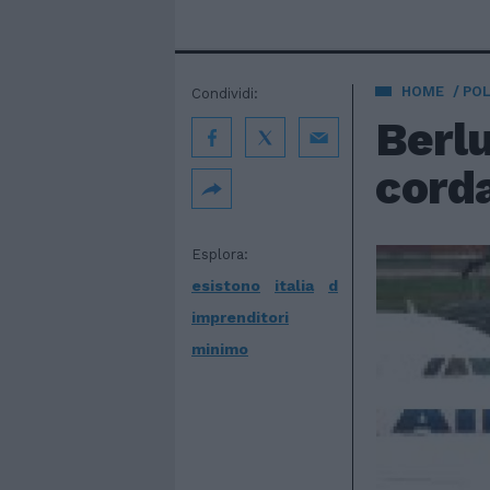
HOME
POL
Condividi:
Berlu
corda
Esplora:
esistono
italia
d
imprenditori
minimo