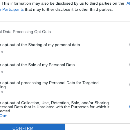
infatti sono le anime che in questi giorni
. This information may also be disclosed by us to third parties on the
IA
onfrontando: da una parte il Carroccio e la
Participants
that may further disclose it to other third parties.
 lombardi, dall'altra Gianni Letta e Giulio
 consigliere politico del Cavaliere e l'ex
l'Economia sarebbero infatti più inclini a
l Data Processing Opt Outs
chiusura della partita Alitalia (anche se
 accolto con favore le dichiarazioni di
o opt-out of the Sharing of my personal data.
. Evitando così al prossimo governo molte
In
ca richiesta che sarebbe arrivata, nel
ntatti di questi giorni, è di mettere in
o opt-out of the Sale of my Personal Data.
l'accortezza possibile per gestire i
In
 i sindacati e quindi di tutelare in
 l'aspetto occupazionale. Quest'ultimo
to opt-out of processing my Personal Data for Targeted
ing.
a un tema che sta molto a cuore anche
In
a della coalizione, che ne sarebbe tornata a
corso del Consiglio dei ministri di questa
o opt-out of Collection, Use, Retention, Sale, and/or Sharing
ersonal Data that Is Unrelated with the Purposes for which it
fronte al titolare dell'Economia che
lected.
iamato i colleghi alla dura realtà,
Out
he non esistono alternative auspicabili
zazione di Alitalia, salvo il rischio di
CONFIRM