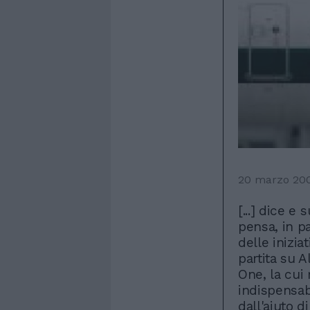
20 marzo 20
[...] dice e 
pensa, in pa
delle inizia
partita su A
One, la cui
indispensab
dall'aiuto d