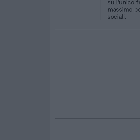
sull'unico 
massimo pos
sociali.