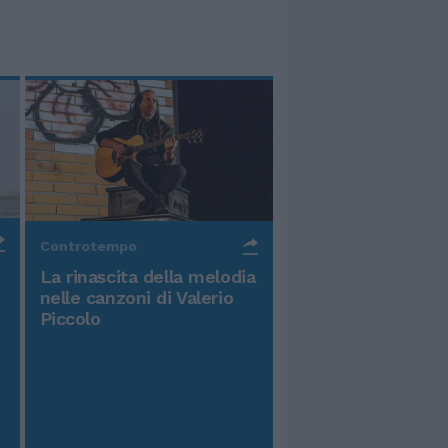
Controtempo
La rinascita della melodia
nelle canzoni di Valerio
Piccolo