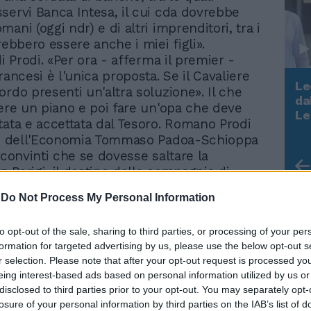
servi Banca Intesa, il cui cda dovrebbe
ani (oggi ndr) e di altri imprenditori, tra i
rebbero essere anche i miei figli».
di Prodi. «Per ora - afferma il premier -
rancesi è l'unica proposta. Se il Cavaliere
Le
ordo presenti un'altra soluzione». Il che
da
vere un piano e poi fare un'opa che deve
Rudy Giuliani a Come States?
Le
tata e accettata dal Tesoro. Romano Prodi
Trump, Meloni e la strategia
tro dell'Economia Tommaso Padoa-Schioppa
americana
 convinti che se dovesse saltare la
on Parigi, il destino della compagnia di
 ridurrebbe al commissariamento. Il
-
Do Not Process My Personal Information
di Air France, Jean-Ceryl Spinetta, ieri ha
nitivamente la porta a qualsiasi
to opt-out of the sale, sharing to third parties, or processing of your per
o. E questa, insieme al capitolo «cargo»,
formation for targeted advertising by us, please use the below opt-out s
condizioni «inaccettabili» per il Pdl. Ma il
r selection. Please note that after your opt-out request is processed y
 Fi, An e Lega sia considerato da Parigi
eing interest-based ads based on personal information utilized by us or
 Nonostante la dura presa di posizione di
disclosed to third parties prior to your opt-out. You may separately opt-
 non è comunque ancora detta l'ultima
losure of your personal information by third parties on the IAB’s list of