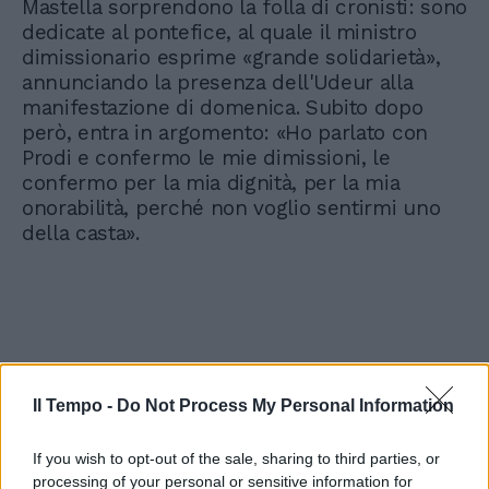
Mastella sorprendono la folla di cronisti: sono
dedicate al pontefice, al quale il ministro
dimissionario esprime «grande solidarietà»,
annunciando la presenza dell'Udeur alla
manifestazione di domenica. Subito dopo
però, entra in argomento: «Ho parlato con
Prodi e confermo le mie dimissioni, le
confermo per la mia dignità, per la mia
onorabilità, perché non voglio sentirmi uno
della casta».
Il Tempo -
Do Not Process My Personal Information
If you wish to opt-out of the sale, sharing to third parties, or
processing of your personal or sensitive information for