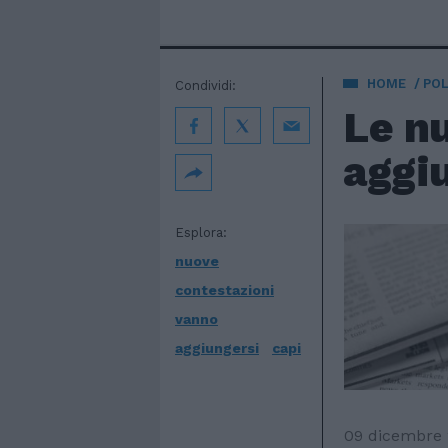
HOME
POL
Condividi:
Le n
aggiu
Esplora:
nuove
contestazioni
vanno
aggiungersi
capi
09 dicembre