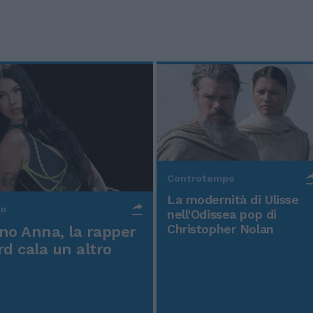
Controtempo
La modernità di Ulisse
po
nell'Odissea pop di
Christopher Nolan
o Anna, la rapper
rd cala un altro