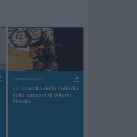
Controtempo
La rinascita della melodia
nelle canzoni di Valerio
Piccolo