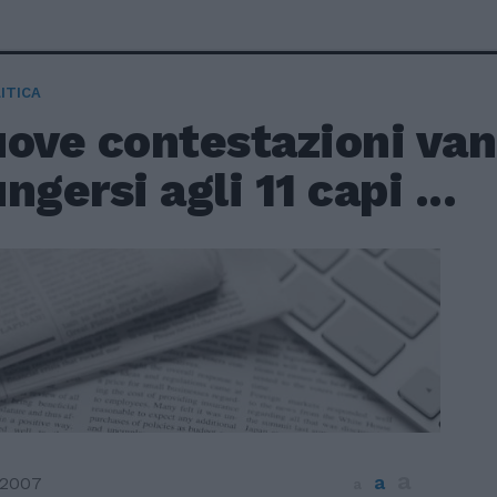
ITICA
uove contestazioni va
ngersi agli 11 capi ...
a
a
 2007
a