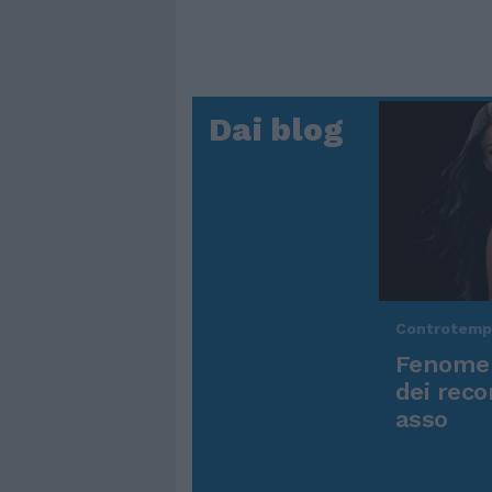
Dai blog
Controtem
Fenomen
dei reco
asso