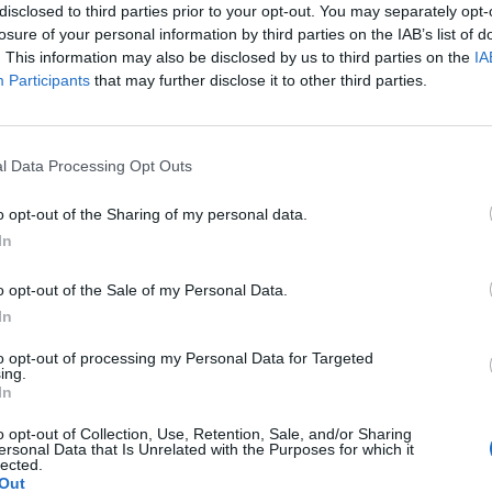
disclosed to third parties prior to your opt-out. You may separately opt-
lla Cassazione - che in quella sede
losure of your personal information by third parties on the IAB’s list of
accusa - chieda di passare direttamente al
. This information may also be disclosed by us to third parties on the
IA
l merito delle accuse mosse al pm
Participants
that may further disclose it to other third parties.
Gli estremi per un trasferimento
visto che è passato tanto tempo dalla
Le
l Guardasigilli, non ci sarebbero più;
da
l Data Processing Opt Outs
tato tutto il tempo in questi mesi di
Rudy Giuliani a Come States?
Le
Trump, Meloni e la strategia
e le contestazioni a carico di De Magistris.
o opt-out of the Sharing of my personal data.
americana
l «caso» De Magistris torna ad occuparsi la
In
ssione di Palazzo dei Marescialli:
e avviare la procedura di trasferimento
o opt-out of the Sale of my Personal Data.
er incompatibilità ambientale, come
In
 giorni fa dalla relatrice Letizia Vacca,
ntrosinistra.
to opt-out of processing my Personal Data for Targeted
ing.
In
o opt-out of Collection, Use, Retention, Sale, and/or Sharing
ersonal Data that Is Unrelated with the Purposes for which it
lected.
Out