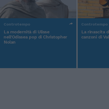
Controtempo
Controtempo
La modernità di Ulisse
La rinascita 
nell'Odissea pop di Christopher
canzoni di Va
Nolan