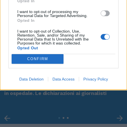
Opted In
I want to opt-out of processing my
Personal Data for Targeted Advertising.
Opted In
I want to opt-out of Collection, Use,
Retention, Sale, and/or Sharing of my
Personal Data that Is Unrelated with the
Purposes for which it was collected.
Opted Out
CONFIRM
00:00
01:16
Data Deletion
Data Access
Privacy Policy
Leonardo Maria Del Vecchio dall'ex compagna
in ospedale. Le dichiarazioni ai giornalisti