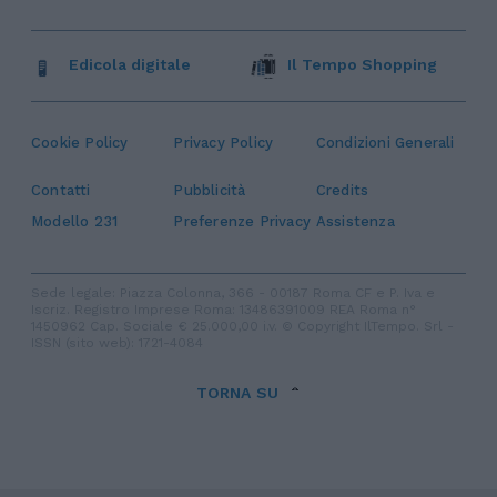
Edicola digitale
Il Tempo Shopping
Cookie Policy
Privacy Policy
Condizioni Generali
Contatti
Pubblicità
Credits
Modello 231
Preferenze Privacy
Assistenza
Sede legale: Piazza Colonna, 366 - 00187 Roma CF e P. Iva e
Iscriz. Registro Imprese Roma: 13486391009 REA Roma n°
1450962 Cap. Sociale € 25.000,00 i.v. © Copyright IlTempo. Srl -
ISSN (sito web): 1721-4084
TORNA SU