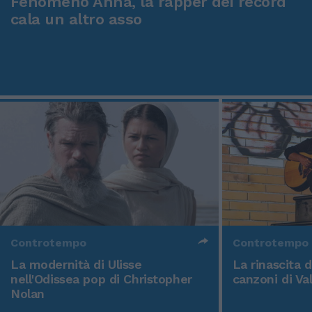
Fenomeno Anna, la rapper dei record
cala un altro asso
Controtempo
Controtempo
La modernità di Ulisse
La rinascita 
nell'Odissea pop di Christopher
canzoni di Va
Nolan