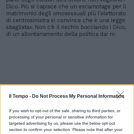
Dico. Più si capisce che un escamotage per il
matrimonio degli omosessuali più l'elettorato
di centrosinistra si convince che è una legge
sbagliata». Non c'è il rischio bocciando i Dico,
di un allontanamento della politica dai m
Il Tempo -
Do Not Process My Personal Information
If you wish to opt-out of the sale, sharing to third parties, or
processing of your personal or sensitive information for
targeted advertising by us, please use the below opt-out
section to confirm your selection. Please note that after your