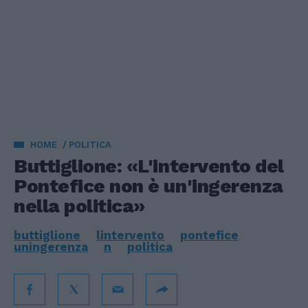
HOME
POLITICA
Buttiglione: «L'intervento del
Pontefice non è un'ingerenza
nella politica»
buttiglione
lintervento
pontefice
uningerenza
n
politica