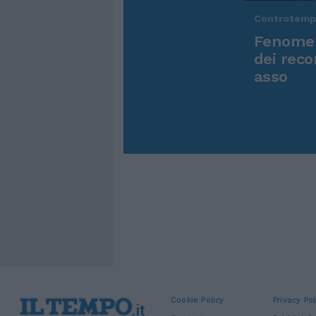
Controtem
Fenomen
dei reco
asso
Cookie Policy
Privacy Pol