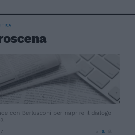
ITICA
troscena
ace con Berlusconi per riaprire il dialogo
ma
a
a
07
a