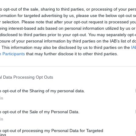
a da tutte le parti. Un ragionamento che
to opt-out of the sale, sharing to third parties, or processing of your per
are» proprio il presidente dei Ds, quello
formation for targeted advertising by us, please use the below opt-out s
va offerto una sponda sulla riforma della
r selection. Please note that after your opt-out request is processed y
Le
rale. Ora sta al vicepremier la prossima
eing interest-based ads based on personal information utilized by us or
da
ri «inventando» qualcosa sul voto al
Rudy Giuliani a Come States?
disclosed to third parties prior to your opt-out. You may separately opt-
Le
fghanistan o sulla legge sui Dico. In modo
Trump, Meloni e la strategia
losure of your personal information by third parties on the IAB’s list of
americana
. This information may also be disclosed by us to third parties on the
IA
 quell'asse che si era creato nel momento
Participants
that may further disclose it to other third parties.
risi del governo Prodi. Il tavolo su cui
omunque proprio quello della riforma
elettorale, un tema sul quale il leader
idee ben precise: portare in Italia il
l Data Processing Opt Outs
esco, che prevede il proporzionale con lo
 al 5 per cento ma senza premio di
o opt-out of the Sharing of my personal data.
. Un sistema che a Casini è
In
ente gradito per due motivi: perché
be ai partiti di andare al voto ognuno per
o opt-out of the Sale of my Personal Data.
io senza vincolo di coalizione e perché
In
be tutti i «partitini» che si rifanno alla
to opt-out of processing my Personal Data for Targeted
ad allearsi con l'Udc per non essere
ing.