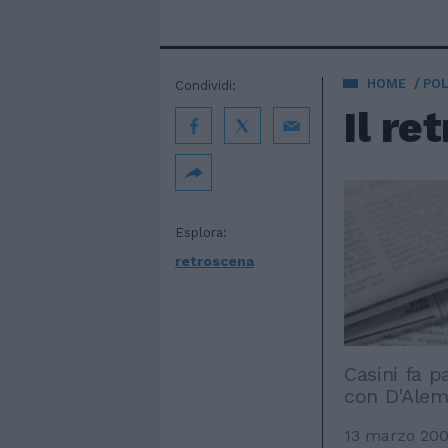
HOME
POL
Condividi:
Il re
Esplora:
retroscena
Casini fa p
con D'Ale
13 marzo 20